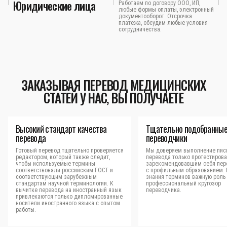
Юридические лица
Работаем по договору ООО, ИП,
любые формы оплаты, электронный
документооборот. Отсрочка
платежа, обсудим любые условия
сотрудничества.
ЗАКАЗЫВАЯ ПЕРЕВОД МЕДИЦИНСКИХ
СТАТЕЙ У НАС, ВЫ ПОЛУЧАЕТЕ
Высокий стандарт качества
Тщательно подобранны
перевода
переводчики
Готовый перевод тщательно проверяется
Мы доверяем выполнение пис
редактором, который также следит,
перевода только протестиров
чтобы используемые термины
зарекомендовавшим себя пер
соответствовали российским ГОСТ и
с профильным образованием.
соответствующим зарубежным
знания терминов важную роль 
стандартам научной терминологии. К
профессиональный кругозор
вычитке перевода на иностранный язык
переводчика.
привлекаются только дипломированные
носители иностранного языка с опытом
работы.