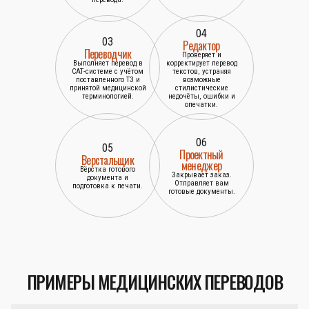
04
03
Редактор
Переводчик
Проверяет и
Выполняет перевод в
корректирует перевод
САТ-системе с учётом
текстов, устраняя
поставленного ТЗ и
возможные
принятой медицинской
стилистические
терминологией.
недочёты, ошибки и
опечатки.
06
05
Проектный
Верстальщик
менеджер
Вёрстка готового
Закрывает заказ.
документа и
Отправляет вам
подготовка к печати.
готовые документы.
ПРИМЕРЫ МЕДИЦИНСКИХ ПЕРЕВОДОВ