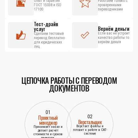
Опыт и гарантия
Работаем только с
ГОСТ 15038 и ISO
проверенными
17100
переводчиками
Тест-драйв
Вернём деньги
услуг
Если вас не устроит
Сделаем тестовый
качество работы то
перевод бесплатно
вернём деньги
для юридических
лиц
ЦЕПОЧКА РАБОТЫ С ПЕРЕВОДОМ
ДОКУМЕНТОВ
01
02
Проектный
Верстальщик
менеджер
Верстает файлы и
Принимает заказ и
готовит к работе в САТ-
делает расчёт
системе
стоимости и сроков
перевода.