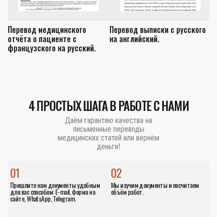
Перевод медицинского
Перевод выписки с русского
П
отчёта о пациенте с
на английский.
з
французского на русский.
а
4 ПРОСТЫХ ШАГА В РАБОТЕ С НАМИ
Даём гарантию качества на
письменные переводы
медицинских статей или вернём
деньги!
01
02
Пришлите нам документы удобным
Мы изучим документы и посчитаем
для вас способом: E-mail, форма на
объём работ.
сайте, WhatsApp, Telegram.