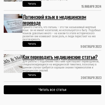
Читать
15 ЯНВАРЯ 2024
Латинский язык в медицинском
переводе
Принято считать, что латынь – это так называемый мертвый
язык: он не имеет носителей, не используется в быту. Подобных
языков довольно много – на каком-то этапе исторического
развития они изживают свою роль, и люди перестают на них
разговаривать.
Читать
9 ОКТЯБРЯ 2023
Как переводить медицинские статьи?
Для работы с подобными текстами приглашают переводчиков,
специализирующихся на медицинской тематике, поскольку в
данном случае требуется хорошее знание терминологии и
медицинских реалий.
Читать
2 ОКТЯБРЯ 2023
Читать все статьи