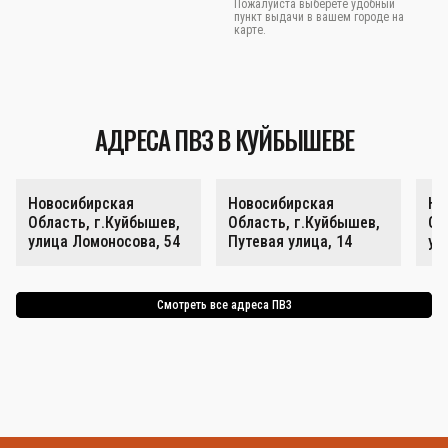
Пожалуйста выберете удобный
пункт выдачи в вашем городе на
карте.
АДРЕСА ПВЗ В КУЙБЫШЕВЕ
Новосибирская
Новосибирская
Но
Область, г.Куйбышев,
Область, г.Куйбышев,
Об
улица Ломоносова, 54
Путевая улица, 14
ул
Смотреть все адреса ПВЗ