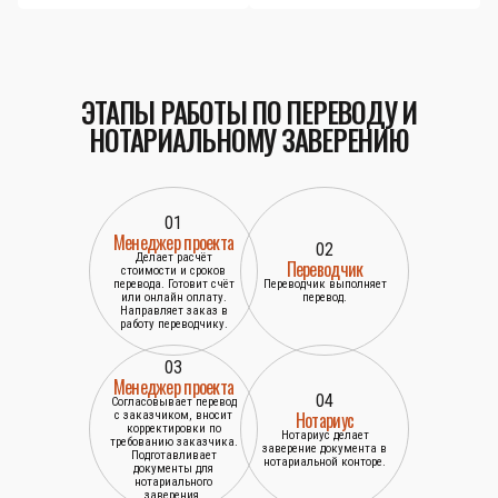
ЭТАПЫ РАБОТЫ ПО ПЕРЕВОДУ И
НОТАРИАЛЬНОМУ ЗАВЕРЕНИЮ
01
Менеджер проекта
02
Делает расчёт
Переводчик
стоимости и сроков
перевода. Готовит счёт
Переводчик выполняет
или онлайн оплату.
перевод.
Направляет заказ в
работу переводчику.
03
Менеджер проекта
04
Согласовывает перевод
Нотариус
с заказчиком, вносит
корректировки по
Нотариус делает
требованию заказчика.
заверение документа в
Подготавливает
нотариальной конторе.
документы для
нотариального
заверения.