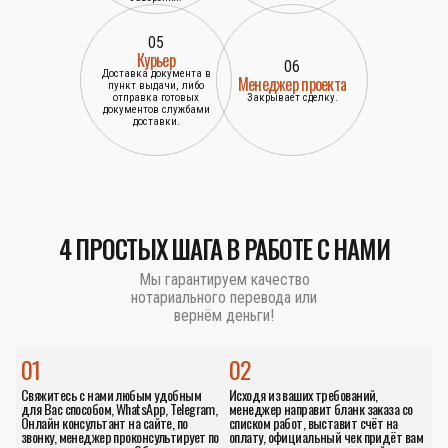
05
Курьер
06
Доставка документа в
Менеджер проекта
пункт выдачи, либо
отправка готовых
Закрывает сделку.
документов службами
доставки.
4 ПРОСТЫХ ШАГА В РАБОТЕ С НАМИ
Мы гарантируем качество
нотариального перевода или
вернём деньги!
01
02
Свяжитесь с нами любым удобным
Исходя из ваших требований,
для Вас способом, WhatsApp, Telegram,
менеджер направит бланк заказа со
Онлайн консультант на сайте, по
списком работ, выставит счёт на
звонку, менеджер проконсультирует по
оплату, официальный чек придёт вам