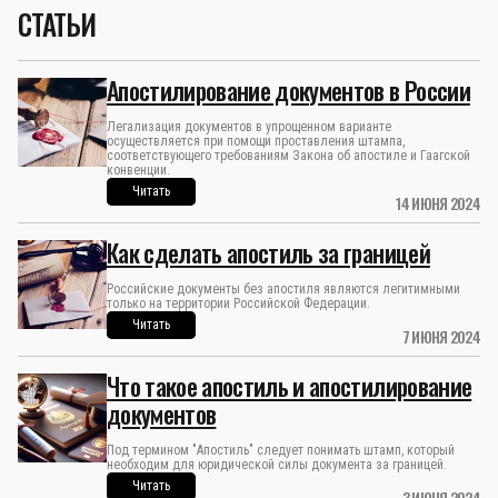
СТАТЬИ
Апостилирование документов в России
Легализация документов в упрощенном варианте
осуществляется при помощи проставления штампа,
соответствующего требованиям Закона об апостиле и Гаагской
конвенции.
Читать
14 ИЮНЯ 2024
Как сделать апостиль за границей
Российские документы без апостиля являются легитимными
только на территории Российской Федерации.
Читать
7 ИЮНЯ 2024
Что такое апостиль и апостилирование
документов
Под термином "Апостиль" следует понимать штамп, который
необходим для юридической силы документа за границей.
Читать
3 ИЮНЯ 2024