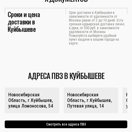
Сроки и цена
Срок доставки в Куйбышеве в
зависимости от удаленности от
доставки в
Москвы равен от 2 до 10 дней. Есть
срочная курьерская доставка лично
Куйбышеве
в руки, от 500 руб. в зависимости
удалённости от Москвы.
Пожалуйста выберете удобный
пункт выдачи в вашем городе на
карте.
АДРЕСА ПВЗ В КУЙБЫШЕВЕ
Новосибирская
Новосибирская
Но
Область, г.Куйбышев,
Область, г.Куйбышев,
Об
улица Ломоносова, 54
Путевая улица, 14
ул
Смотреть все адреса ПВЗ