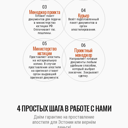
03
04
Менеджер проекта
Курьер
Готовит пакет
документов для подачи
Везёт подготовленный
в министерство
пакет документов в
юстиции РФ.
орган
Оплачивает гос.
апостилирования.
пошлины.
05
06
Министерство
Проектный
юстиции
менеджер
Проставляет апостиль
Направляет готовые
на нотариальную
документы любым
копию. В случае
удобным способом,
проставления апостиля
который выбрал
на оригинал ставит
заказчик. Закрывает
орган выдавший
сделку.
оригинал документа.
4 ПРОСТЫХ ШАГА В РАБОТЕ С НАМИ
Даём гарантию на проставление
апостиля для Эстонии или вернём
деньги!