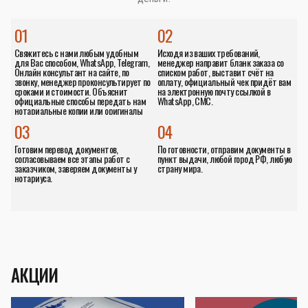
01
02
Свяжитесь с нами любым удобным
Исходя из ваших требований,
для Вас способом, WhatsApp, Telegram,
менеджер направит бланк заказа со
Онлайн консультант на сайте, по
списком работ, выставит счёт на
звонку, менеджер проконсультирует по
оплату, официальный чек придёт вам
сроками и стоимости. Объяснит
на электронную почту ссылкой в
официальные способы передать нам
WhatsApp, СМС.
нотариальные копии или оригиналы
документов.
03
04
Готовим перевод документов,
По готовности, отправим документы в
согласовываем все этапы работ с
пункт выдачи, любой город РФ, любую
заказчиком, заверяем документы у
страну мира.
нотариуса.
АКЦИИ