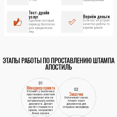
17100
переводчиками
Тест-драйв
Вернём деньги
услуг
Если вас не устроит
Сделаем тестовый
качество работы то
перевод бесплатно
вернём деньги
для юридических
лиц
ЭТАПЫ РАБОТЫ ПО ПРОСТАВЛЕНИЮ ШТАМПА
АПОСТИЛЬ
01
Менеджер проекта
02
Уточняет у заказчика:
Заказчик
простановка апостиля
на оригинал или на
Оплачивает заказ,
нотариальную копию
готовит пакет
документа. Делает
документов для
расчёт стоимости и
отправки менеджеру.
сроков, направляет
бланк заказа.