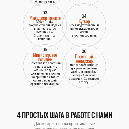
бланк заказа.
03
04
Менеджер проекта
Курьер
Готовит пакет
документов для подачи
Везёт подготовленный
в министерство
пакет документов в
юстиции РФ.
орган
Оплачивает гос.
апостилирования.
пошлины.
05
06
Министерство
Проектный
юстиции
менеджер
Проставляет апостиль
Направляет готовые
на нотариальную
документы любым
копию. В случае
удобным способом,
проставления апостиля
который выбрал
на оригинал ставит
заказчик. Закрывает
орган выдавший
сделку.
оригинал документа.
4 ПРОСТЫХ ШАГА В РАБОТЕ С НАМИ
Даём гарантию на проставление
апостиля на свидетельство или