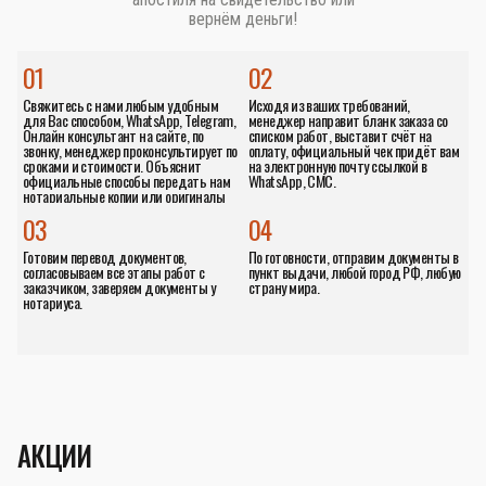
вернём деньги!
01
02
Свяжитесь с нами любым удобным
Исходя из ваших требований,
для Вас способом, WhatsApp, Telegram,
менеджер направит бланк заказа со
Онлайн консультант на сайте, по
списком работ, выставит счёт на
звонку, менеджер проконсультирует по
оплату, официальный чек придёт вам
сроками и стоимости. Объяснит
на электронную почту ссылкой в
официальные способы передать нам
WhatsApp, СМС.
нотариальные копии или оригиналы
документов.
03
04
Готовим перевод документов,
По готовности, отправим документы в
согласовываем все этапы работ с
пункт выдачи, любой город РФ, любую
заказчиком, заверяем документы у
страну мира.
нотариуса.
АКЦИИ