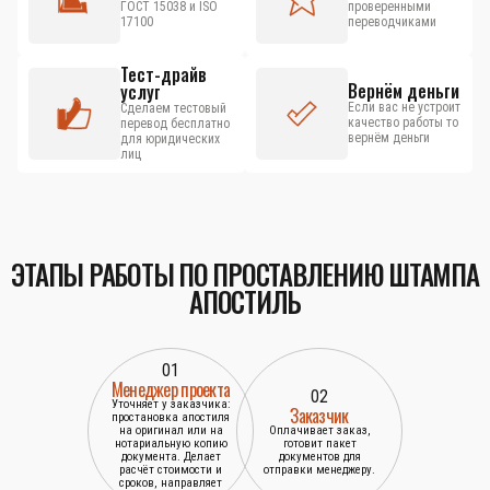
ГОСТ 15038 и ISO
проверенными
17100
переводчиками
Тест-драйв
Вернём деньги
услуг
Если вас не устроит
Сделаем тестовый
качество работы то
перевод бесплатно
вернём деньги
для юридических
лиц
ЭТАПЫ РАБОТЫ ПО ПРОСТАВЛЕНИЮ ШТАМПА
АПОСТИЛЬ
01
Менеджер проекта
02
Уточняет у заказчика:
Заказчик
простановка апостиля
на оригинал или на
Оплачивает заказ,
нотариальную копию
готовит пакет
документа. Делает
документов для
расчёт стоимости и
отправки менеджеру.
сроков, направляет