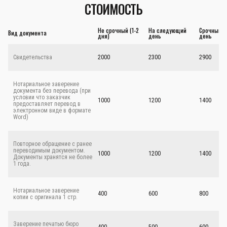
СТОИМОСТЬ
Не срочный (1-2
На следующий
Срочный - 
Вид документа
дня)
день
день
Свидетельства
2000
2300
2900
Нотариальное заверение
документа без перевода (при
условии что заказчик
1000
1200
1400
предоставляет перевод в
электронном виде в формате
Word)
Повторное обращение с ранее
переводимым документом.
1000
1200
1400
Документы хранятся не более
1 года.
Нотариальное заверение
400
600
800
копии с оригинала 1 стр.
Заверение печатью бюро