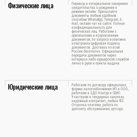
Физические лица
Перевод и нотариальное заверение
свидетельства о рождении в
режиме онлайн. Присылайте
документы любым удобным
способом WhatsApp, Telegram, E-
mail, онлайн чат на сайте. Полная
конфиденциальность для
физических лиц. Работаем с
оригиналами и ксерокопиями
документов, по запросу возможна
электронно-цифровая подпись
документов. Доставка по всей
России бесплатно. Официальная
передача документов через
нотариуса либо курьерской службой
лично в руки и пункты выдачи.
Юридические лица
Работаем по договору официально,
формы налогообложения ИП и ООО,
работаем в ЭДО Контур и СБИС.
Участвуем в тендерных закупках,
надёжный контрагент, любые ФЗ.
Отсрочка платежа, работа по
депозиту обслуживание, аутсорс.