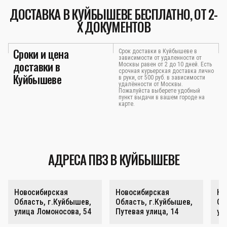
ДОСТАВКА В КУЙБЫШЕВЕ БЕСПЛАТНО, ОТ 2-
Х ДОКУМЕНТОВ
Сроки и цена
Срок доставки в Куйбышеве в
зависимости от удаленности от
доставки в
Москвы равен от 2 до 10 дней. Есть
срочная курьерская доставка лично
Куйбышеве
в руки, от 500 руб. в зависимости
удалённости от Москвы.
Пожалуйста выберете удобный
пункт выдачи в вашем городе на
карте.
АДРЕСА ПВЗ В КУЙБЫШЕВЕ
Новосибирская
Новосибирская
Но
Область, г.Куйбышев,
Область, г.Куйбышев,
Об
улица Ломоносова, 54
Путевая улица, 14
ул