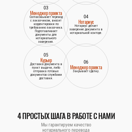
03
Менеджер проекта
04
Согласовывает перевод
Нотариус
с заказчиком, вносит
корректировки по
Нотариус делает
требованию заказчика.
заверение документа в
Подготавливает
нотариальной конторе.
документы для
нотариального
заверения.
05
Курьер
06
Доставка документа в
Менеджер проекта
пункт выдачи, либо
отправка готовых
Закрывает сделку.
документов службами
доставки.
4 ПРОСТЫХ ШАГА В РАБОТЕ С НАМИ
Мы гарантируем качество
нотариального перевода