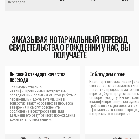
400
500
600
переводов.
ЗАКАЗЫВАЯ НОТАРИАЛЬНЫЙ ПЕРЕВОД
СВИДЕТЕЛЬСТВА О РОЖДЕНИИ У НАС, ВЫ
ПОЛУЧАЕТЕ
Высокий стандарт качества
Соблюдаем сроки
перевода
Благодаря высокой квалифик
специалистов и грамотно выс
Взаимодействуем с
логистике процессов заверен
квалифицированными нотариусами,
перевод будет предоставлен к
обладающими большим опытом работы с
оговоренную дату. Вы сможете
переводными документами. Они в
квалифицированную консульт
тонкостях знают особенности процесса
требованиях к договорам и их
заверения и смогут обеспечить
оформлении, а также о процед
соблюдение всех требований для
нотариального заверения.
дальнейшего безупречного прохождения
документа по инстанциям.