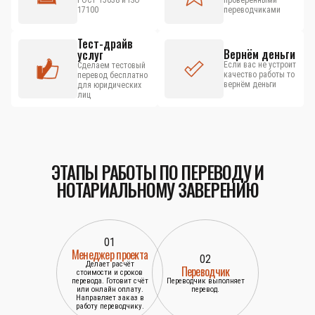
ГОСТ 15038 и ISO
проверенными
17100
переводчиками
Тест-драйв
Вернём деньги
услуг
Если вас не устроит
Сделаем тестовый
качество работы то
перевод бесплатно
вернём деньги
для юридических
лиц
ЭТАПЫ РАБОТЫ ПО ПЕРЕВОДУ И
НОТАРИАЛЬНОМУ ЗАВЕРЕНИЮ
01
Менеджер проекта
02
Делает расчёт
Переводчик
стоимости и сроков
перевода. Готовит счёт
Переводчик выполняет
или онлайн оплату.
перевод.
Направляет заказ в
работу переводчику.