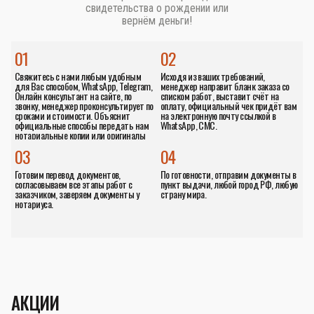
свидетельства о рождении или
вернём деньги!
01
02
Свяжитесь с нами любым удобным
Исходя из ваших требований,
для Вас способом, WhatsApp, Telegram,
менеджер направит бланк заказа со
Онлайн консультант на сайте, по
списком работ, выставит счёт на
звонку, менеджер проконсультирует по
оплату, официальный чек придёт вам
сроками и стоимости. Объяснит
на электронную почту ссылкой в
официальные способы передать нам
WhatsApp, СМС.
нотариальные копии или оригиналы
документов.
03
04
Готовим перевод документов,
По готовности, отправим документы в
согласовываем все этапы работ с
пункт выдачи, любой город РФ, любую
заказчиком, заверяем документы у
страну мира.
нотариуса.
АКЦИИ