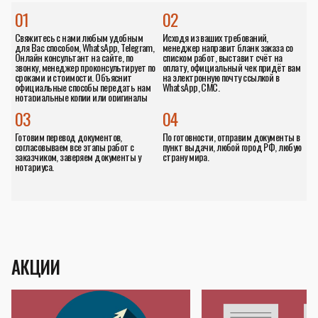
01
02
Свяжитесь с нами любым удобным
Исходя из ваших требований,
для Вас способом, WhatsApp, Telegram,
менеджер направит бланк заказа со
Онлайн консультант на сайте, по
списком работ, выставит счёт на
звонку, менеджер проконсультирует по
оплату, официальный чек придёт вам
сроками и стоимости. Объяснит
на электронную почту ссылкой в
официальные способы передать нам
WhatsApp, СМС.
нотариальные копии или оригиналы
документов.
03
04
Готовим перевод документов,
По готовности, отправим документы в
согласовываем все этапы работ с
пункт выдачи, любой город РФ, любую
заказчиком, заверяем документы у
страну мира.
нотариуса.
АКЦИИ