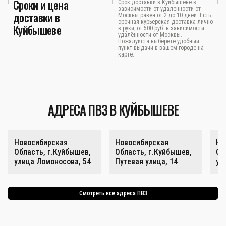
Сроки и цена
Срок доставки в Куйбышеве в
зависимости от удаленности от
доставки в
Москвы равен от 2 до 10 дней. Есть
срочная курьерская доставка лично
Куйбышеве
в руки, от 500 руб. в зависимости
удалённости от Москвы.
Пожалуйста выберете удобный
пункт выдачи в вашем городе на
карте.
АДРЕСА ПВЗ В КУЙБЫШЕВЕ
Новосибирская
Новосибирская
Но
Область, г.Куйбышев,
Область, г.Куйбышев,
Об
улица Ломоносова, 54
Путевая улица, 14
ул
Смотреть все адреса ПВЗ