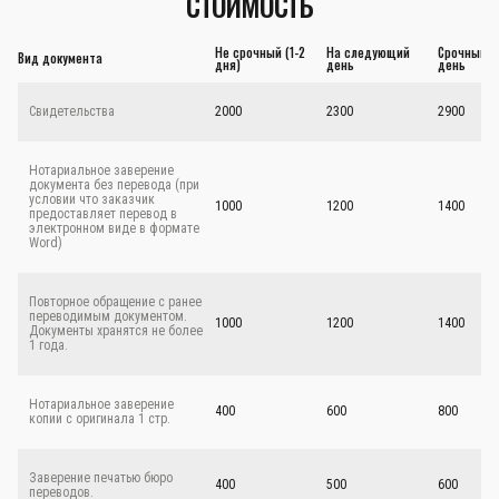
СТОИМОСТЬ
Не срочный (1-2
На следующий
Срочный - 
Вид документа
дня)
день
день
Свидетельства
2000
2300
2900
Нотариальное заверение
документа без перевода (при
условии что заказчик
1000
1200
1400
предоставляет перевод в
электронном виде в формате
Word)
Повторное обращение с ранее
переводимым документом.
1000
1200
1400
Документы хранятся не более
1 года.
Нотариальное заверение
400
600
800
копии с оригинала 1 стр.
Заверение печатью бюро
400
500
600
переводов.