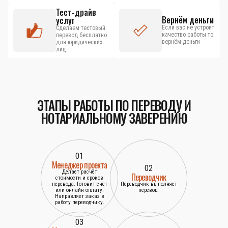
Тест-драйв
Вернём деньги
услуг
Если вас не устроит
Сделаем тестовый
качество работы то
перевод бесплатно
вернём деньги
для юридических
лиц
ЭТАПЫ РАБОТЫ ПО ПЕРЕВОДУ И
НОТАРИАЛЬНОМУ ЗАВЕРЕНИЮ
01
Менеджер проекта
02
Делает расчёт
Переводчик
стоимости и сроков
перевода. Готовит счёт
Переводчик выполняет
или онлайн оплату.
перевод.
Направляет заказ в
работу переводчику.
03