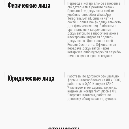
Физические лица
Перевод и нотариальное заверение
свидетельств в режиме онлайн.
Присылайте документы любым
удобным способом WhatsApp,
Telegram, E-mail, онлайн чат на
сайте. Полная конфиденциальность
для физических лиц. Работаем с
оригиналами и ксерокопиями
документов, по запросу возможна
электронно-цифровая подпись
документов. Доставка по всей
России бесплатно. Официальная
передача документов через
нотариуса либо курьерской службой
лично в руки и пункты выдачи.
Юридические лица
Работаем по договору официально,
формы налогообложения ИП и ООО,
работаем в ЭДО Контур и СБИС.
Участвуем в тендерных закупках,
надёжный контрагент, любые ФЗ.
Отсрочка платежа, работа по
депозиту обслуживание, аутсорс.