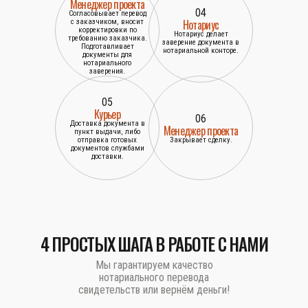
Менеджер проекта
04
Согласовывает перевод
Нотариус
с заказчиком, вносит
корректировки по
Нотариус делает
требованию заказчика.
заверение документа в
Подготавливает
нотариальной конторе.
документы для
нотариального
заверения.
05
Курьер
06
Доставка документа в
Менеджер проекта
пункт выдачи, либо
отправка готовых
Закрывает сделку.
документов службами
доставки.
4 ПРОСТЫХ ШАГА В РАБОТЕ С НАМИ
Мы гарантируем качество
нотариального перевода
свидетельств или вернём деньги!