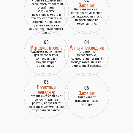
02
Уточняет количество
Заказчик
часов, формат встречи
онлайн или
Оплачивает счёт,
физическое
направляет материал
присутсвие, место и
для подготовки и всю
тематику проведения
информацию по
встречи. Направляет
мероприятию.
расчёт стоимости
заказчику, выставляет
счёт.
03
04
Менеджер проекта
Устный переводчик
Подбирает исполнителя
Готовится к
для мероприятия,
мероприятию,
согласовывает
осуществляет устный
кандидатуру с
последовательный или
заказчиком.
синхронный перевод.
05
Проектный
06
менеджер
Заказчик
Готовит счёт если были
Оплачивает
дополнительные
дополнительные
работы, направляет
расходы.
отчётные документы по
проделанной работе.