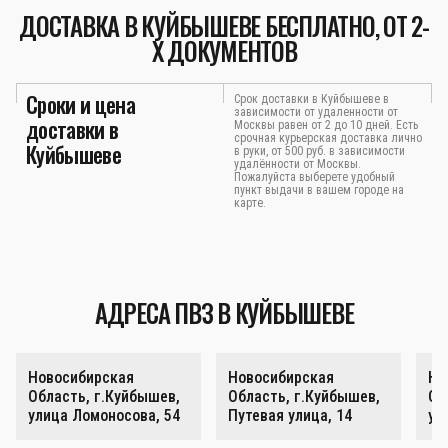
ДОСТАВКА В КУЙБЫШЕВЕ БЕСПЛАТНО, ОТ 2-
Х ДОКУМЕНТОВ
Сроки и цена
Срок доставки в Куйбышеве в
зависимости от удаленности от
доставки в
Москвы равен от 2 до 10 дней. Есть
срочная курьерская доставка лично
Куйбышеве
в руки, от 500 руб. в зависимости
удалённости от Москвы.
Пожалуйста выберете удобный
пункт выдачи в вашем городе на
карте.
АДРЕСА ПВЗ В КУЙБЫШЕВЕ
Новосибирская
Новосибирская
Но
Область, г.Куйбышев,
Область, г.Куйбышев,
Об
улица Ломоносова, 54
Путевая улица, 14
ул