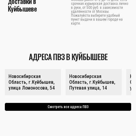
доставки в
срочная курьерская доставка лично
Куйбышеве
в руки, от 500 руб. в зависимости
удалённости от Москвы.
Пожалуйста выберете удобный
пункт выдачи в вашем городе на
карте.
АДРЕСА ПВЗ В КУЙБЫШЕВЕ
Новосибирская
Новосибирская
Но
Область, г.Куйбышев,
Область, г.Куйбышев,
Об
улица Ломоносова, 54
Путевая улица, 14
ул
Смотреть все адреса ПВЗ