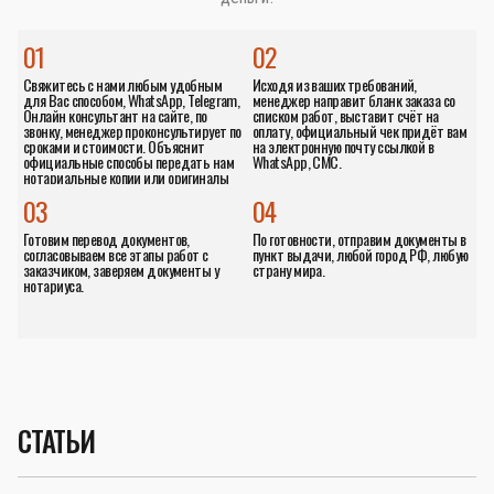
01
02
Свяжитесь с нами любым удобным
Исходя из ваших требований,
для Вас способом, WhatsApp, Telegram,
менеджер направит бланк заказа со
Онлайн консультант на сайте, по
списком работ, выставит счёт на
звонку, менеджер проконсультирует по
оплату, официальный чек придёт вам
сроками и стоимости. Объяснит
на электронную почту ссылкой в
официальные способы передать нам
WhatsApp, СМС.
нотариальные копии или оригиналы
документов.
03
04
Готовим перевод документов,
По готовности, отправим документы в
согласовываем все этапы работ с
пункт выдачи, любой город РФ, любую
заказчиком, заверяем документы у
страну мира.
нотариуса.
СТАТЬИ