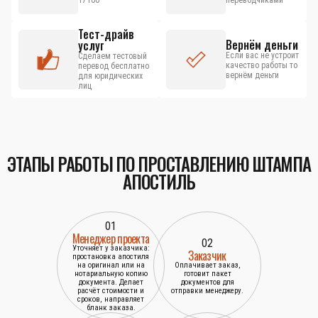
17100
переводчиками
Тест-драйв
Вернём деньги
услуг
Если вас не устроит
Сделаем тестовый
качество работы то
перевод бесплатно
вернём деньги
для юридических
лиц
ЭТАПЫ РАБОТЫ ПО ПРОСТАВЛЕНИЮ ШТАМПА
АПОСТИЛЬ
01
Менеджер проекта
02
Уточняет у заказчика:
Заказчик
простановка апостиля
на оригинал или на
Оплачивает заказ,
нотариальную копию
готовит пакет
документа. Делает
документов для
расчёт стоимости и
отправки менеджеру.
сроков, направляет
бланк заказа.