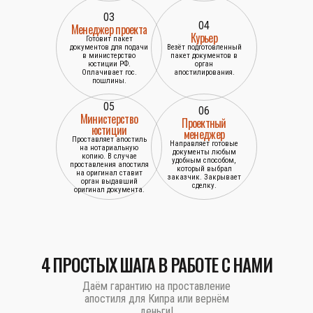
03
04
Менеджер проекта
Курьер
Готовит пакет
документов для подачи
Везёт подготовленный
в министерство
пакет документов в
юстиции РФ.
орган
Оплачивает гос.
апостилирования.
пошлины.
05
06
Министерство
Проектный
юстиции
менеджер
Проставляет апостиль
Направляет готовые
на нотариальную
документы любым
копию. В случае
удобным способом,
проставления апостиля
который выбрал
на оригинал ставит
заказчик. Закрывает
орган выдавший
сделку.
оригинал документа.
4 ПРОСТЫХ ШАГА В РАБОТЕ С НАМИ
Даём гарантию на проставление
апостиля для Кипра или вернём
деньги!