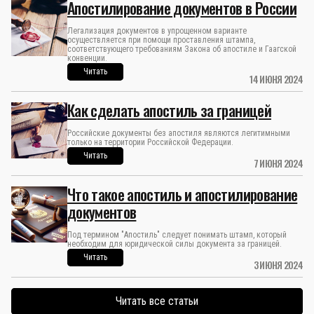
Апостилирование документов в России
Легализация документов в упрощенном варианте
осуществляется при помощи проставления штампа,
соответствующего требованиям Закона об апостиле и Гаагской
конвенции.
Читать
14 ИЮНЯ 2024
Как сделать апостиль за границей
Российские документы без апостиля являются легитимными
только на территории Российской Федерации.
Читать
7 ИЮНЯ 2024
Что такое апостиль и апостилирование
документов
Под термином "Апостиль" следует понимать штамп, который
необходим для юридической силы документа за границей.
Читать
3 ИЮНЯ 2024
Читать все статьи