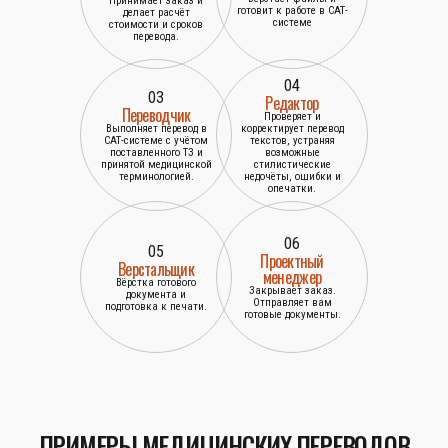
Принимает заказ и
готовит к работе в САТ-
делает расчёт
системе
стоимости и сроков
перевода.
04
03
Редактор
Переводчик
Проверяет и
Выполняет перевод в
корректирует перевод
САТ-системе с учётом
текстов, устраняя
поставленного ТЗ и
возможные
принятой медицинской
стилистические
терминологией.
недочёты, ошибки и
опечатки.
06
05
Проектный
Верстальщик
менеджер
Вёрстка готового
Закрывает заказ.
документа и
Отправляет вам
подготовка к печати.
готовые документы.
ПРИМЕРЫ МЕДИЦИНСКИХ ПЕРЕВОДОВ