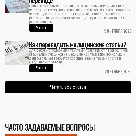
Принято считать, что латынь – это так называемый мертвый
язык: он не имеет носителей, не используется в быту. Подобных
языков довольно много – на каком-то этапе исторического
развития они изживают свою роль, и люди перестают на них
разговаривать.
Читать
9 ОКТЯБРЯ 2023
Как переводить медицинские статьи?
Для работы с подобными текстами приглашают переводчиков,
специализирующихся на медицинской тематике, поскольку в
данном случае требуется хорошее знание терминологии и
медицинских реалий.
Читать
2 ОКТЯБРЯ 2023
Читать все статьи
ЧАСТО ЗАДАВАЕМЫЕ ВОПРОСЫ