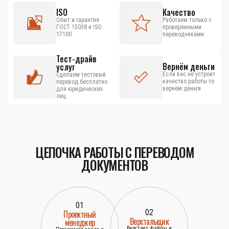
ISO
Качество
Опыт и гарантия
Работаем только с
ГОСТ 15038 и ISO
проверенными
17100
переводчиками
Тест-драйв
Вернём деньги
услуг
Если вас не устроит
Сделаем тестовый
качество работы то
перевод бесплатно
вернём деньги
для юридических
лиц
ЦЕПОЧКА РАБОТЫ С ПЕРЕВОДОМ
ДОКУМЕНТОВ
01
02
Проектный
Верстальщик
менеджер
Верстает файлы и