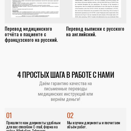
Перевод медицинского
Перевод выписки с русского
П
отчёта о пациенте с
на английский.
з
французского на русский.
а
4 ПРОСТЫХ ШАГА В РАБОТЕ С НАМИ
Даём гарантию качества на
письменные переводы
медицинских инструкций или
вернём деньги!
01
02
Пришлите нам документы удобным
Мы изучим документы и посчитаем
для вас способом: E-mail, форма на
объём работ.
сайте, WhatsApp, Telegram.