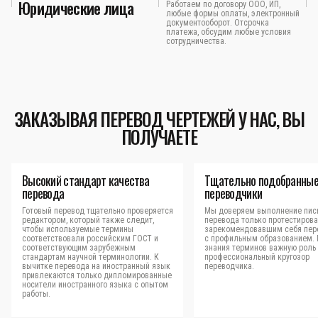
Юридические лица
Работаем по договору ООО, ИП,
любые формы оплаты, электронный
документооборот. Отсрочка
платежа, обсудим любые условия
сотрудничества.
ЗАКАЗЫВАЯ ПЕРЕВОД ЧЕРТЕЖЕЙ У НАС, ВЫ
ПОЛУЧАЕТЕ
Высокий стандарт качества
Тщательно подобранны
перевода
переводчики
Готовый перевод тщательно проверяется
Мы доверяем выполнение пис
редактором, который также следит,
перевода только протестиров
чтобы используемые термины
зарекомендовавшим себя пер
соответствовали российским ГОСТ и
с профильным образованием.
соответствующим зарубежным
знания терминов важную роль 
стандартам научной терминологии. К
профессиональный кругозор
вычитке перевода на иностранный язык
переводчика.
привлекаются только дипломированные
носители иностранного языка с опытом
работы.