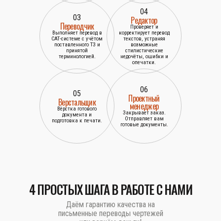
04
03
Редактор
Переводчик
Проверяет и
Выполняет перевод в
корректирует перевод
САТ-системе с учётом
текстов, устраняя
поставленного ТЗ и
возможные
принятой
стилистические
терминологией.
недочёты, ошибки и
опечатки.
06
05
Проектный
Верстальщик
менеджер
Вёрстка готового
Закрывает заказ.
документа и
Отправляет вам
подготовка к печати.
готовые документы.
4 ПРОСТЫХ ШАГА В РАБОТЕ С НАМИ
Даём гарантию качества на
письменные переводы чертежей