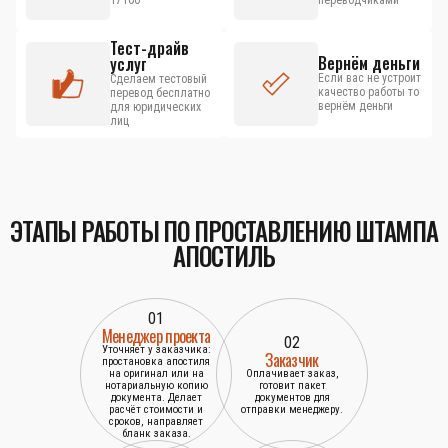
17100
переводчиками
Тест-драйв
Вернём деньги
услуг
Если вас не устроит
Сделаем тестовый
качество работы то
перевод бесплатно
вернём деньги
для юридических
лиц
ЭТАПЫ РАБОТЫ ПО ПРОСТАВЛЕНИЮ ШТАМПА
АПОСТИЛЬ
01
Менеджер проекта
02
Уточняет у заказчика:
Заказчик
простановка апостиля
на оригинал или на
Оплачивает заказ,
нотариальную копию
готовит пакет
документа. Делает
документов для
расчёт стоимости и
отправки менеджеру.
сроков, направляет
бланк заказа.