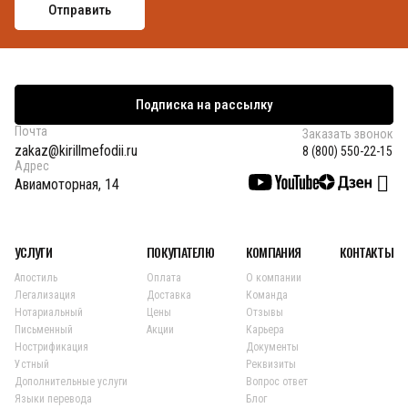
Подписка на рассылку
Почта
Заказать звонок
zakaz@kirillmefodii.ru
8 (800) 550-22-15
Адрес
Авиамоторная, 14
УСЛУГИ
ПОКУПАТЕЛЮ
КОМПАНИЯ
КОНТАКТЫ
Апостиль
Оплата
О компании
Легализация
Доставка
Команда
Нотариальный
Цены
Отзывы
Письменный
Акции
Карьера
Нострификация
Документы
Устный
Реквизиты
Дополнительные услуги
Вопрос ответ
Языки перевода
Блог