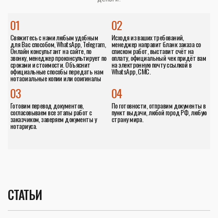
01
02
Свяжитесь с нами любым удобным
Исходя из ваших требований,
для Вас способом, WhatsApp, Telegram,
менеджер направит бланк заказа со
Онлайн консультант на сайте, по
списком работ, выставит счёт на
звонку, менеджер проконсультирует по
оплату, официальный чек придёт вам
сроками и стоимости. Объяснит
на электронную почту ссылкой в
официальные способы передать нам
WhatsApp, СМС.
нотариальные копии или оригиналы
документов.
03
04
Готовим перевод документов,
По готовности, отправим документы в
согласовываем все этапы работ с
пункт выдачи, любой город РФ, любую
заказчиком, заверяем документы у
страну мира.
нотариуса.
СТАТЬИ