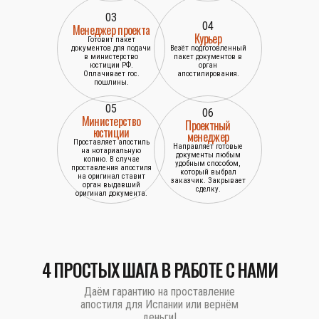
03
04
Менеджер проекта
Курьер
Готовит пакет
документов для подачи
Везёт подготовленный
в министерство
пакет документов в
юстиции РФ.
орган
Оплачивает гос.
апостилирования.
пошлины.
05
06
Министерство
Проектный
юстиции
менеджер
Проставляет апостиль
Направляет готовые
на нотариальную
документы любым
копию. В случае
удобным способом,
проставления апостиля
который выбрал
на оригинал ставит
заказчик. Закрывает
орган выдавший
сделку.
оригинал документа.
4 ПРОСТЫХ ШАГА В РАБОТЕ С НАМИ
Даём гарантию на проставление
апостиля для Испании или вернём
деньги!