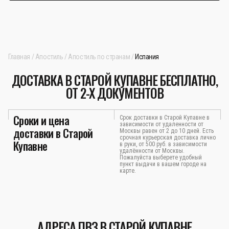
Главная
Апостиль
Апостиль по странам
Испания
ДОСТАВКА В СТАРОЙ КУПАВНЕ БЕСПЛАТНО,
ОТ 2-Х ДОКУМЕНТОВ
Сроки и цена
Срок доставки в Старой Купавне в
зависимости от удаленности от
доставки в Старой
Москвы равен от 2 до 10 дней. Есть
срочная курьерская доставка лично
Купавне
в руки, от 500 руб. в зависимости
удалённости от Москвы.
Пожалуйста выберете удобный
пункт выдачи в вашем городе на
карте.
АДРЕСА ПВЗ В СТАРОЙ КУПАВНЕ