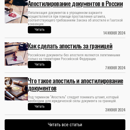
Апостилирование документов в России
Легализация документов в упрощенном варианте
осуществляется при помощи проставления штампа,
соответствующего требованиям Закона об апостиле и Гаагской
конвенции.
Читать
14 ИЮНЯ 2024
Как сделать апостиль за границей
Российские документы без апостиля являются легитимными
только на территории Российской Федерации.
Читать
7 ИЮНЯ 2024
Что такое апостиль и апостилирование
документов
Под термином "Апостиль" следует понимать штамп, который
необходим для юридической силы документа за границей.
Читать
3 ИЮНЯ 2024
Читать все статьи