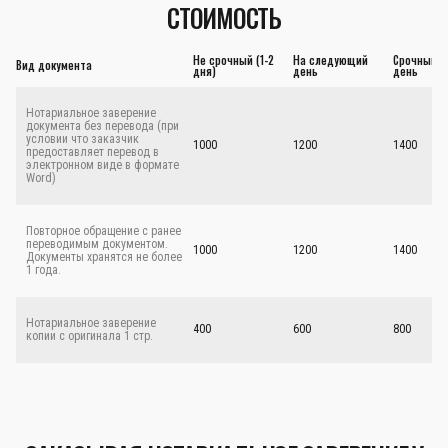
СТОИМОСТЬ
Не срочный (1-2
На следующий
Срочный - 
Вид документа
дня)
день
день
Нотариальное заверение
документа без перевода (при
условии что заказчик
1000
1200
1400
предоставляет перевод в
электронном виде в формате
Word)
Повторное обращение с ранее
переводимым документом.
1000
1200
1400
Документы хранятся не более
1 года.
Нотариальное заверение
400
600
800
копии с оригинала 1 стр.