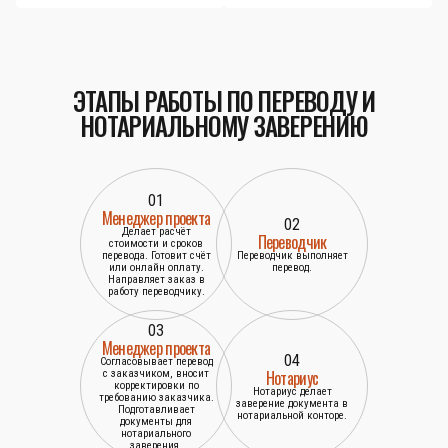
ЭТАПЫ РАБОТЫ ПО ПЕРЕВОДУ И
НОТАРИАЛЬНОМУ ЗАВЕРЕНИЮ
01
Менеджер проекта
02
Делает расчёт
Переводчик
стоимости и сроков
перевода. Готовит счёт
Переводчик выполняет
или онлайн оплату.
перевод.
Направляет заказ в
работу переводчику.
03
Менеджер проекта
04
Согласовывает перевод
Нотариус
с заказчиком, вносит
корректировки по
Нотариус делает
требованию заказчика.
заверение документа в
Подготавливает
нотариальной конторе.
документы для
нотариального
заверения.