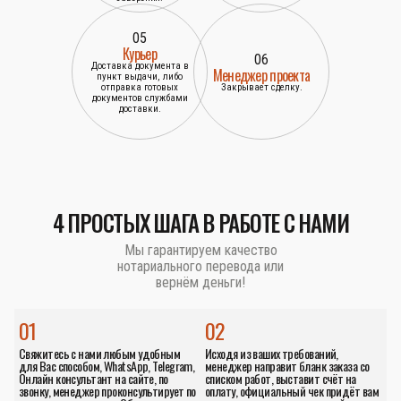
05
Курьер
06
Доставка документа в
Менеджер проекта
пункт выдачи, либо
отправка готовых
Закрывает сделку.
документов службами
доставки.
4 ПРОСТЫХ ШАГА В РАБОТЕ С НАМИ
Мы гарантируем качество
нотариального перевода или
вернём деньги!
01
02
Свяжитесь с нами любым удобным
Исходя из ваших требований,
для Вас способом, WhatsApp, Telegram,
менеджер направит бланк заказа со
Онлайн консультант на сайте, по
списком работ, выставит счёт на
звонку, менеджер проконсультирует по
оплату, официальный чек придёт вам