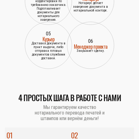
корректировки по
Нотариус делает
требованию заказчика.
заверение документа в
Подготавливает
нотариальной конторе.
документы для
нотариального
заверения.
05
Курьер
06
Доставка документа в
Менеджер проекта
пункт выдачи, либо
отправка готовых
Закрывает сделку.
документов службами
доставки.
4 ПРОСТЫХ ШАГА В РАБОТЕ С НАМИ
Мы гарантируем качество
нотариального перевода печатей и
штампов или вернём деньги!
01
02