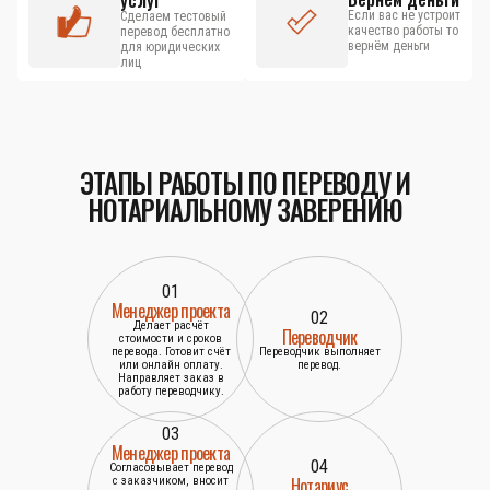
услуг
Если вас не устроит
Сделаем тестовый
качество работы то
перевод бесплатно
вернём деньги
для юридических
лиц
ЭТАПЫ РАБОТЫ ПО ПЕРЕВОДУ И
НОТАРИАЛЬНОМУ ЗАВЕРЕНИЮ
01
Менеджер проекта
02
Делает расчёт
Переводчик
стоимости и сроков
перевода. Готовит счёт
Переводчик выполняет
или онлайн оплату.
перевод.
Направляет заказ в
работу переводчику.
03
Менеджер проекта
04
Согласовывает перевод
Нотариус
с заказчиком, вносит