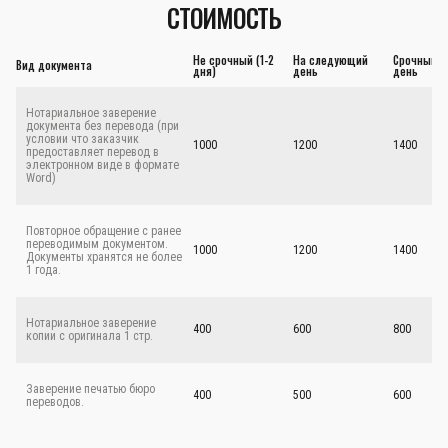
СТОИМОСТЬ
Не срочный (1-2
На следующий
Срочный - 
Вид документа
дня)
день
день
Нотариальное заверение
документа без перевода (при
условии что заказчик
1000
1200
1400
предоставляет перевод в
электронном виде в формате
Word)
Повторное обращение с ранее
переводимым документом.
1000
1200
1400
Документы хранятся не более
1 года.
Нотариальное заверение
400
600
800
копии с оригинала 1 стр.
Заверение печатью бюро
400
500
600
переводов.