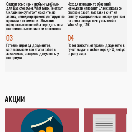
Свяжитесь с нами любым удобным
Исходя из ваших требований,
для Вас способом, WhatsApp, Telegram,
менеджер направит бланк заказа со
Онлайн консультант на сайте, по
списком работ, выставит счёт на
звонку, менеджер проконсультирует по
оплату, официальный чек придёт вам
сроками и стоимости. Объяснит
на электронную почту ссылкой в
официальные способы передать нам
WhatsApp, СМС.
нотариальные копии или оригиналы
документов.
03
04
Готовим перевод документов,
По готовности, отправим документы в
согласовываем все этапы работ с
пункт выдачи, любой город РФ, любую
заказчиком, заверяем документы у
страну мира.
нотариуса.
АКЦИИ