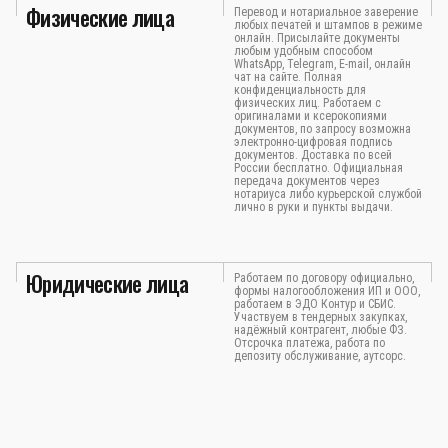
Физические лица
Перевод и нотариальное заверение
любых печатей и штампов в режиме
онлайн. Присылайте документы
любым удобным способом
WhatsApp, Telegram, E-mail, онлайн
чат на сайте. Полная
конфиденциальность для
физических лиц. Работаем с
оригиналами и ксерокопиями
документов, по запросу возможна
электронно-цифровая подпись
документов. Доставка по всей
России бесплатно. Официальная
передача документов через
нотариуса либо курьерской службой
лично в руки и пункты выдачи.
Юридические лица
Работаем по договору официально,
формы налогообложения ИП и ООО,
работаем в ЭДО Контур и СБИС.
Участвуем в тендерных закупках,
надёжный контрагент, любые ФЗ.
Отсрочка платежа, работа по
депозиту обслуживание, аутсорс.