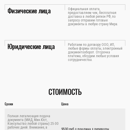
Физические лица
Официальная оплата,
предоставляем чек, бесплатная
доставка в любой регион РФ, по
запросу отправим готовые
документы в любую страну Мира.
Юридические лица
Работаем по договору ООО, ИП,
любые формы оплаты, электронный
документооборот. Отсрочка
платежа, обсудим любые условия
сотрудничества.
СТОИМОСТЬ
Сроки
Цена
Полная легализация подача
документа (МИД, Мин.Юст,
Консульство любой страны) 25-30
рабочих дней. Внимание, в
9500 руб.+ пошлина + переводы