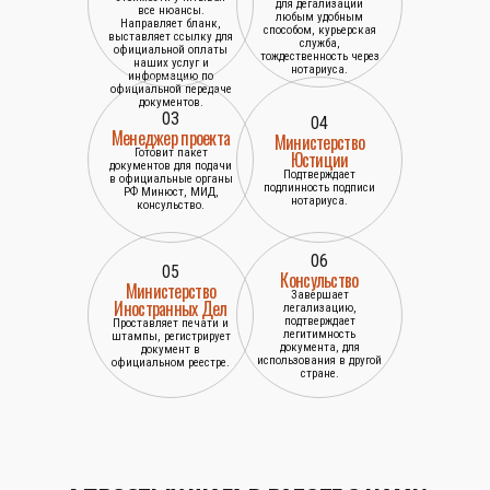
для дегализации
все нюансы.
любым удобным
Направляет бланк,
способом, курьерская
выставляет ссылку для
служба,
официальной оплаты
тождественность через
наших услуг и
нотариуса.
информацию по
официальной передаче
документов.
03
04
Менеджер проекта
Министерство
Готовит пакет
Юстиции
документов для подачи
Подтверждает
в официальные органы
подлинность подписи
РФ Минюст, МИД,
нотариуса.
консульство.
06
05
Консульство
Министерство
Завершает
Иностранных Дел
легализацию,
подтверждает
Проставляет печати и
легитимность
штампы, регистрирует
документа, для
документ в
использования в другой
официальном реестре.
стране.