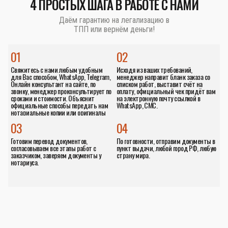
4 ПРОСТЫХ ШАГА В РАБОТЕ С НАМИ
Даём гарантию на легализацию в
ТПП или вернём деньги!
01
02
Свяжитесь с нами любым удобным
Исходя из ваших требований,
для Вас способом, WhatsApp, Telegram,
менеджер направит бланк заказа со
Онлайн консультант на сайте, по
списком работ, выставит счёт на
звонку, менеджер проконсультирует по
оплату, официальный чек придёт вам
сроками и стоимости. Объяснит
на электронную почту ссылкой в
официальные способы передать нам
WhatsApp, СМС.
нотариальные копии или оригиналы
документов.
03
04
Готовим перевод документов,
По готовности, отправим документы в
согласовываем все этапы работ с
пункт выдачи, любой город РФ, любую
заказчиком, заверяем документы у
страну мира.
нотариуса.