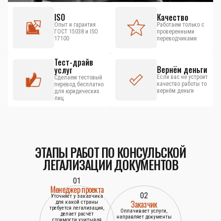
ISO
Качество
Опыт и гарантия
Работаем только с
ГОСТ 15038 и ISO
проверенными
17100
переводчиками
Тест-драйв
Вернём деньги
услуг
Если вас не устроит
Сделаем тестовый
качество работы то
перевод бесплатно
вернём деньги
для юридических
лиц
ЭТАПЫ РАБОТ ПО КОНСУЛЬСКОЙ
ЛЕГАЛИЗАЦИИ ДОКУМЕНТОВ
01
Менеджер проекта
02
Уточняет у заказчика
Заказчик
для какой страны
требуется легализация,
Оплачивает услуги,
делает расчёт
направляет документы
стоимости учитывая