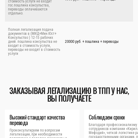
стоимость услуги не входит
гос.пошлина консульства,
переводы оплачиваются
отдельно.
Полная легализация подача
документов в (МИД+Мин.Юст+
Консульство ) 12-15 рабочих
дней. пошлина консульства не
20000 руб. + пошлина + переводы
входит в стоимость услуги,
переводы не входят в стоимость
услуги
ЗАКАЗЫВАЯ ЛЕГАЛИЗАЦИЮ В ТПП У НАС,
ВЫ ПОЛУЧАЕТЕ
Высокий стандарт качества
Соблюдаем сроки
перевода
Благодаря профессионализму
сотрудников компании «Кирил
Проконсультируем по вопросам
Мефодий», четкой логистике р
легализации, при необходимости
государственными органами, 