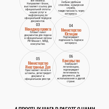
все нюансы.
любым удобным
Направляет бланк,
способом, курьерская
выставляет ссылку для
служба,
официальной оплаты
тождественность через
наших услуг и
нотариуса.
информацию по
официальной передаче
документов.
03
04
Менеджер проекта
Министерство
Готовит пакет
Юстиции
документов для подачи
Подтверждает
в официальные органы
подлинность подписи
РФ Минюст, МИД,
нотариуса.
консульство.
06
05
Консульство
Министерство
Завершает
Иностранных Дел
легализацию,
подтверждает
Проставляет печати и
легитимность
штампы, регистрирует
документа, для
документ в
использования в другой
официальном реестре.
стране.