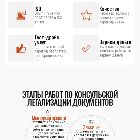
ISO
Качество
Опыт и гарантия
Работаем только с
ГОСТ 15038 и ISO
проверенными
17100
переводчиками
Тест-драйв
Вернём деньги
услуг
Если вас не устроит
Сделаем тестовый
качество работы то
перевод бесплатно
вернём деньги
для юридических
лиц
ЭТАПЫ РАБОТ ПО КОНСУЛЬСКОЙ
ЛЕГАЛИЗАЦИИ ДОКУМЕНТОВ
01
Менеджер проекта
02
Уточняет у заказчика
Заказчик
для какой страны
требуется легализация,
Оплачивает услуги,
делает расчёт
направляет документы
стоимости учитывая
для дегализации