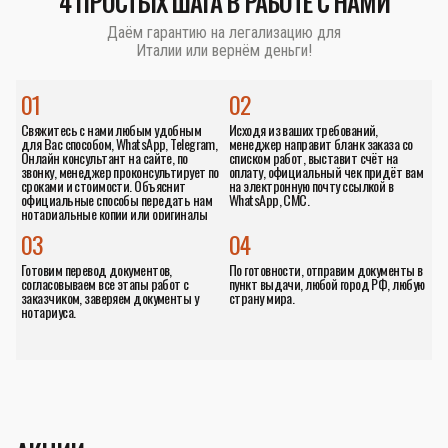
4 ПРОСТЫХ ШАГА В РАБОТЕ С НАМИ
Даём гарантию на легализацию для
Италии или вернём деньги!
01
02
Свяжитесь с нами любым удобным
Исходя из ваших требований,
для Вас способом, WhatsApp, Telegram,
менеджер направит бланк заказа со
Онлайн консультант на сайте, по
списком работ, выставит счёт на
звонку, менеджер проконсультирует по
оплату, официальный чек придёт вам
сроками и стоимости. Объяснит
на электронную почту ссылкой в
официальные способы передать нам
WhatsApp, СМС.
нотариальные копии или оригиналы
документов.
03
04
Готовим перевод документов,
По готовности, отправим документы в
согласовываем все этапы работ с
пункт выдачи, любой город РФ, любую
заказчиком, заверяем документы у
страну мира.
нотариуса.