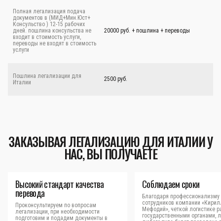
Полная легализация подача
документов в (МИД+Мин.Юст+
Консульство ) 12-15 рабочих
дней. пошлина консульства не
20000 руб. + пошлина + переводы
входит в стоимость услуги,
переводы не входят в стоимость
услуги
Пошлина легализации для
2500 руб.
Италии
ЗАКАЗЫВАЯ ЛЕГАЛИЗАЦИЮ ДЛЯ ИТАЛИИ У
НАС, ВЫ ПОЛУЧАЕТЕ
Высокий стандарт качества
Соблюдаем сроки
перевода
Благодаря профессионализму
сотрудников компании «Кирил
Проконсультируем по вопросам
Мефодий», четкой логистике р
легализации, при необходимости
государственными органами, 
подготовим и подадим документы в