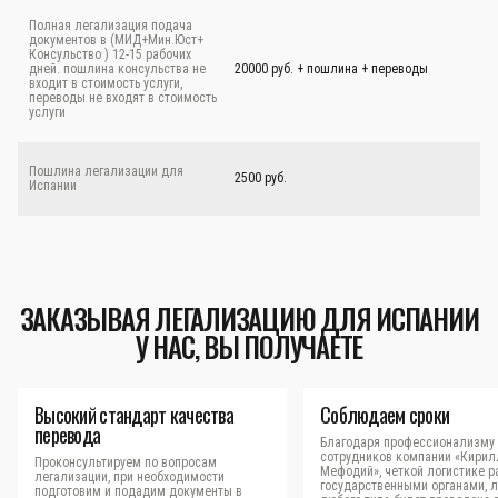
Полная легализация подача
документов в (МИД+Мин.Юст+
Консульство ) 12-15 рабочих
дней. пошлина консульства не
20000 руб. + пошлина + переводы
входит в стоимость услуги,
переводы не входят в стоимость
услуги
Пошлина легализации для
2500 руб.
Испании
ЗАКАЗЫВАЯ ЛЕГАЛИЗАЦИЮ ДЛЯ ИСПАНИИ
У НАС, ВЫ ПОЛУЧАЕТЕ
Высокий стандарт качества
Соблюдаем сроки
перевода
Благодаря профессионализму
сотрудников компании «Кирил
Проконсультируем по вопросам
Мефодий», четкой логистике р
легализации, при необходимости
государственными органами, 
подготовим и подадим документы в