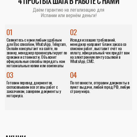
4 ПРОСТЫХ ШАГА В РАБОТЕ С НАМИ
Даём гарантию на легализацию для
Испании или вернём деньги!
01
02
Свяжитесь с нами любым удобным
Исходя из ваших требований,
для Вас способом, WhatsApp, Telegram,
менеджер направит бланк заказа со
Онлайн консультант на сайте, по
списком работ, выставит счёт на
звонку, менеджер проконсультирует по
оплату, официальный чек придёт вам
сроками и стоимости. Объяснит
на электронную почту ссылкой в
официальные способы передать нам
WhatsApp, СМС.
нотариальные копии или оригиналы
документов.
03
04
Готовим перевод документов,
По готовности, отправим документы в
согласовываем все этапы работ с
пункт выдачи, любой город РФ, любую
заказчиком, заверяем документы у
страну мира.
нотариуса.