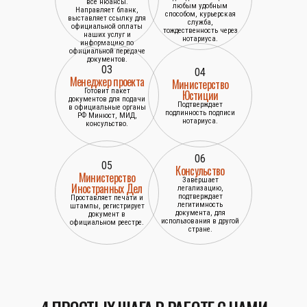
все нюансы.
любым удобным
Направляет бланк,
способом, курьерская
выставляет ссылку для
служба,
официальной оплаты
тождественность через
наших услуг и
нотариуса.
информацию по
официальной передаче
документов.
03
04
Менеджер проекта
Министерство
Готовит пакет
Юстиции
документов для подачи
Подтверждает
в официальные органы
подлинность подписи
РФ Минюст, МИД,
нотариуса.
консульство.
06
05
Консульство
Министерство
Завершает
Иностранных Дел
легализацию,
подтверждает
Проставляет печати и
легитимность
штампы, регистрирует
документа, для
документ в
использования в другой
официальном реестре.
стране.