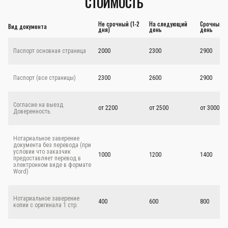
СТОИМОСТЬ
Не срочный (1-2
На следующий
Срочный - 
Вид документа
дня)
день
день
Паспорт основная страница
2000
2300
2900
Паспорт (все страницы)
2300
2600
2900
Согласие на выезд.
от 2200
от 2500
от 3000
Доверенность.
Нотариальное заверение
документа без перевода (при
условии что заказчик
1000
1200
1400
предоставляет перевод в
электронном виде в формате
Word)
Нотариальное заверение
400
600
800
копии с оригинала 1 стр.