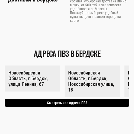
срочная курьерская доставка лично
в руки, от 500 руб. в зависимости
удалённости от Москвы.
Пожалуйста выберете удобный
пункт выдачи в вашем городе на
карте.
АДРЕСА ПВЗ В БЕРДСКЕ
Новосибирская
Новосибирская
Но
Область, г.Бердск,
Область, г.Бердск,
Об
улица Ленина, 67
Новосибирская улица,
Но
18
18
Смотреть все адреса ПВЗ