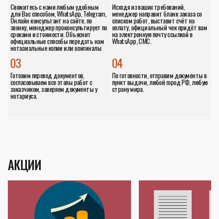
Свяжитесь с нами любым удобным
Исходя из ваших требований,
для Вас способом, WhatsApp, Telegram,
менеджер направит бланк заказа со
Онлайн консультант на сайте, по
списком работ, выставит счёт на
звонку, менеджер проконсультирует по
оплату, официальный чек придёт вам
сроками и стоимости. Объяснит
на электронную почту ссылкой в
официальные способы передать нам
WhatsApp, СМС.
нотариальные копии или оригиналы
документов.
03
04
Готовим перевод документов,
По готовности, отправим документы в
согласовываем все этапы работ с
пункт выдачи, любой город РФ, любую
заказчиком, заверяем документы у
страну мира.
нотариуса.
АКЦИИ