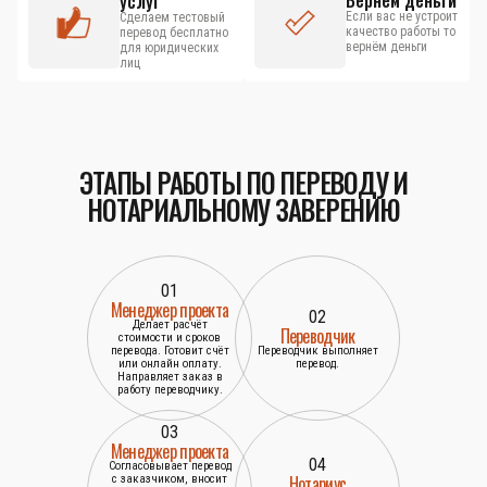
Вернём деньги
услуг
Если вас не устроит
Сделаем тестовый
качество работы то
перевод бесплатно
вернём деньги
для юридических
лиц
ЭТАПЫ РАБОТЫ ПО ПЕРЕВОДУ И
НОТАРИАЛЬНОМУ ЗАВЕРЕНИЮ
01
Менеджер проекта
02
Делает расчёт
Переводчик
стоимости и сроков
перевода. Готовит счёт
Переводчик выполняет
или онлайн оплату.
перевод.
Направляет заказ в
работу переводчику.
03
Менеджер проекта
04
Согласовывает перевод
Нотариус
с заказчиком, вносит