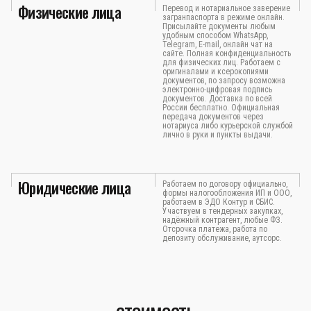
Физические лица
Перевод и нотариальное заверение
загранпаспорта в режиме онлайн.
Присылайте документы любым
удобным способом WhatsApp,
Telegram, E-mail, онлайн чат на
сайте. Полная конфиденциальность
для физических лиц. Работаем с
оригиналами и ксерокопиями
документов, по запросу возможна
электронно-цифровая подпись
документов. Доставка по всей
России бесплатно. Официальная
передача документов через
нотариуса либо курьерской службой
лично в руки и пункты выдачи.
Юридические лица
Работаем по договору официально,
формы налогообложения ИП и ООО,
работаем в ЭДО Контур и СБИС.
Участвуем в тендерных закупках,
надёжный контрагент, любые ФЗ.
Отсрочка платежа, работа по
депозиту обслуживание, аутсорс.