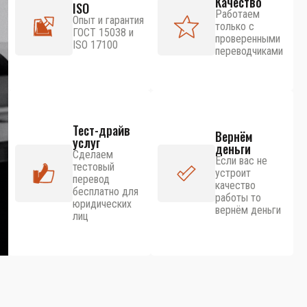
Качество
ISO
Работаем
Опыт и гарантия
только с
ГОСТ 15038 и
проверенными
ISO 17100
переводчиками
Тест-драйв
Вернём
услуг
деньги
Сделаем
Если вас не
тестовый
устроит
перевод
качество
бесплатно для
работы то
юридических
вернём деньги
лиц