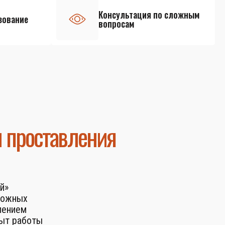
Консультация по сложным
зование
вопросам
и проставления
й»
ложных
лением
пыт работы