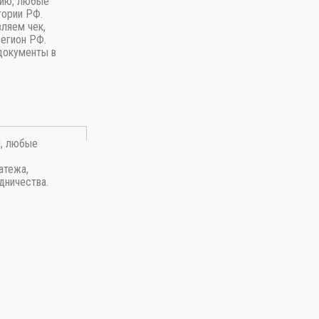
пию, любые
тории РФ.
вляем чек,
регион РФ.
документы в
П, любые
атежа,
дничества.