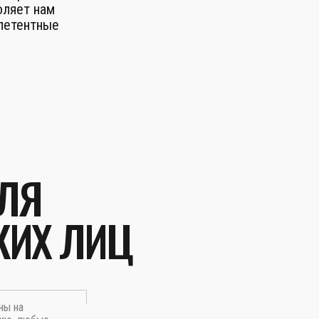
оляет нам
петентные
ЛЯ
КИХ ЛИЦ
ны на