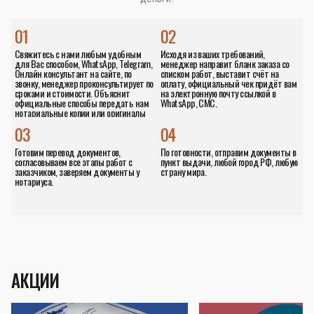
01
02
Свяжитесь с нами любым удобным
Исходя из ваших требований,
для Вас способом, WhatsApp, Telegram,
менеджер направит бланк заказа со
Онлайн консультант на сайте, по
списком работ, выставит счёт на
звонку, менеджер проконсультирует по
оплату, официальный чек придёт вам
сроками и стоимости. Объяснит
на электронную почту ссылкой в
официальные способы передать нам
WhatsApp, СМС.
нотариальные копии или оригиналы
документов.
03
04
Готовим перевод документов,
По готовности, отправим документы в
согласовываем все этапы работ с
пункт выдачи, любой город РФ, любую
заказчиком, заверяем документы у
страну мира.
нотариуса.
АКЦИИ