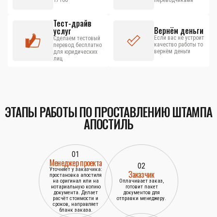
17100
переводчиками
Тест-драйв
Вернём деньги
услуг
Если вас не устроит
Сделаем тестовый
качество работы то
перевод бесплатно
вернём деньги
для юридических
лиц
ЭТАПЫ РАБОТЫ ПО ПРОСТАВЛЕНИЮ ШТАМПА
АПОСТИЛЬ
01
Менеджер проекта
02
Уточняет у заказчика:
Заказчик
простановка апостиля
на оригинал или на
Оплачивает заказ,
нотариальную копию
готовит пакет
документа. Делает
документов для
расчёт стоимости и
отправки менеджеру.
сроков, направляет
бланк заказа.