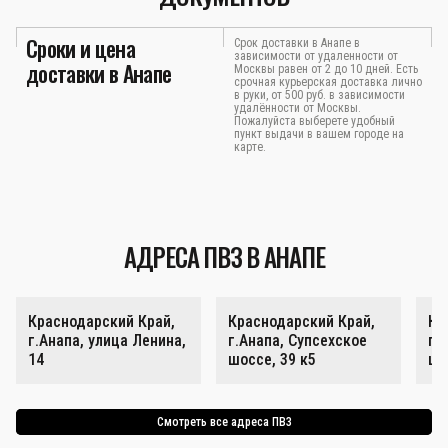
Сроки и цена
Срок доставки в Анапе в
зависимости от удаленности от
доставки в Анапе
Москвы равен от 2 до 10 дней. Есть
срочная курьерская доставка лично
в руки, от 500 руб. в зависимости
удалённости от Москвы.
Пожалуйста выберете удобный
пункт выдачи в вашем городе на
карте.
АДРЕСА ПВЗ В АНАПЕ
Краснодарский Край,
Краснодарский Край,
Кр
г.Анапа, улица Ленина,
г.Анапа, Супсехское
г.
14
шоссе, 39 к5
шо
Смотреть все адреса ПВЗ