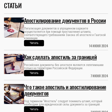
СТАТЬИ
Апостилирование документов в России
Легализация документов в упрощенном варианте
осуществляется при помощи проставления штампа,
соответствующего требованиям Закона об апостиле и Гаагской
конвенции.
Читать
14 ИЮНЯ 2024
Как сделать апостиль за границей
Российские документы без апостиля являются легитимными
только на территории Российской Федерации.
Читать
7 ИЮНЯ 2024
Что такое апостиль и апостилирование
документов
Под термином "Апостиль" следует понимать штамп, который
необходим для юридической силы документа за границей.
Читать
3 ИЮНЯ 2024