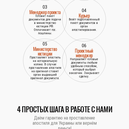
03
04
Менеджер проекта
Курьер
Готовит пакет
документов для подачи
Везёт подготовленный
в министерство
пакет документов в
юстиции РФ.
орган
Оплачивает гос.
апостилирования.
пошлины.
05
06
Министерство
Проектный
юстиции
менеджер
Проставляет апостиль
Направляет готовые
на нотариальную
документы любым
копию. В случае
удобным способом,
проставления апостиля
который выбрал
на оригинал ставит
заказчик. Закрывает
орган выдавший
сделку.
оригинал документа.
4 ПРОСТЫХ ШАГА В РАБОТЕ С НАМИ
Даём гарантию на проставление
апостиля для Украины или вернём
деньги!