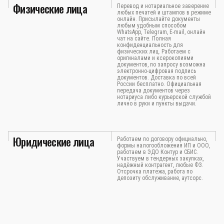
Физические лица
Перевод и нотариальное заверение
любых печатей и штампов в режиме
онлайн. Присылайте документы
любым удобным способом
WhatsApp, Telegram, E-mail, онлайн
чат на сайте. Полная
конфиденциальность для
физических лиц. Работаем с
оригиналами и ксерокопиями
документов, по запросу возможна
электронно-цифровая подпись
документов. Доставка по всей
России бесплатно. Официальная
передача документов через
нотариуса либо курьерской службой
лично в руки и пункты выдачи.
Юридические лица
Работаем по договору официально,
формы налогообложения ИП и ООО,
работаем в ЭДО Контур и СБИС.
Участвуем в тендерных закупках,
надёжный контрагент, любые ФЗ.
Отсрочка платежа, работа по
депозиту обслуживание, аутсорс.