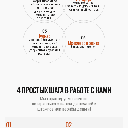
корректировки по
Нотариус делает
требованию заказчика.
заверение документа в
Подготавливает
нотариальной конторе.
документы для
нотариального
заверения.
05
Курьер
06
Доставка документа в
Менеджер проекта
пункт выдачи, либо
отправка готовых
Закрывает сделку.
документов службами
доставки.
4 ПРОСТЫХ ШАГА В РАБОТЕ С НАМИ
Мы гарантируем качество
нотариального перевода печатей и
штампов или вернём деньги!
01
02