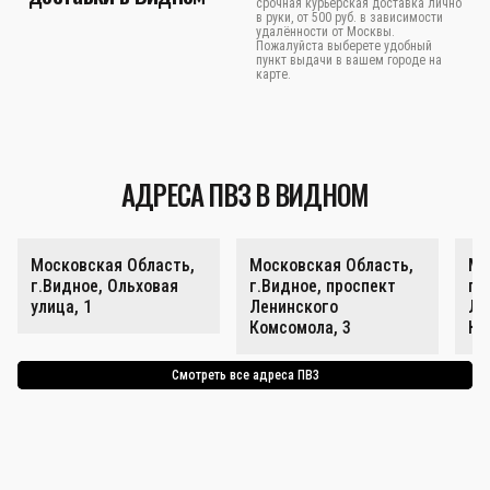
срочная курьерская доставка лично
в руки, от 500 руб. в зависимости
удалённости от Москвы.
Пожалуйста выберете удобный
пункт выдачи в вашем городе на
карте.
АДРЕСА ПВЗ В ВИДНОМ
Московская Область,
Московская Область,
Мо
г.Видное, Ольховая
г.Видное, проспект
г.
улица, 1
Ленинского
Ле
Комсомола, 3
Ко
Смотреть все адреса ПВЗ