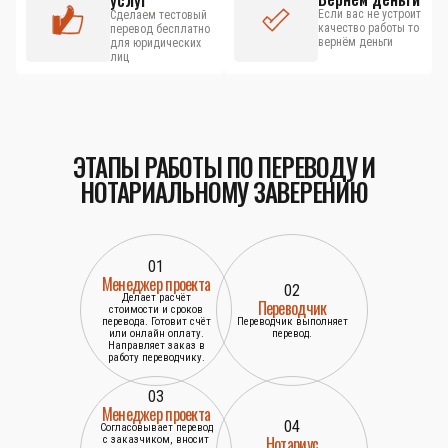
услуг
Если вас не устроит
Сделаем тестовый
качество работы то
перевод бесплатно
вернём деньги
для юридических
лиц
ЭТАПЫ РАБОТЫ ПО ПЕРЕВОДУ И
НОТАРИАЛЬНОМУ ЗАВЕРЕНИЮ
01
Менеджер проекта
02
Делает расчёт
Переводчик
стоимости и сроков
перевода. Готовит счёт
Переводчик выполняет
или онлайн оплату.
перевод.
Направляет заказ в
работу переводчику.
03
Менеджер проекта
04
Согласовывает перевод
Нотариус
с заказчиком, вносит