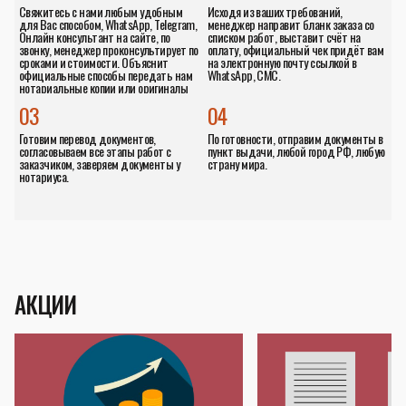
Свяжитесь с нами любым удобным
Исходя из ваших требований,
для Вас способом, WhatsApp, Telegram,
менеджер направит бланк заказа со
Онлайн консультант на сайте, по
списком работ, выставит счёт на
звонку, менеджер проконсультирует по
оплату, официальный чек придёт вам
сроками и стоимости. Объяснит
на электронную почту ссылкой в
официальные способы передать нам
WhatsApp, СМС.
нотариальные копии или оригиналы
документов.
03
04
Готовим перевод документов,
По готовности, отправим документы в
согласовываем все этапы работ с
пункт выдачи, любой город РФ, любую
заказчиком, заверяем документы у
страну мира.
нотариуса.
АКЦИИ