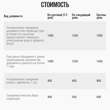
СТОИМОСТЬ
Не срочный (1-2
На следующий
Срочный - 
Вид документа
дня)
день
день
Нотариальное заверение
документа без перевода (при
условии что заказчик
1000
1200
1400
предоставляет перевод в
электронном виде в формате
Word)
Повторное обращение с ранее
переводимым документом.
1000
1200
1400
Документы хранятся не более
1 года.
Нотариальное заверение
400
600
800
копии с оригинала 1 стр.
Заверение печатью бюро
400
500
600
переводов.