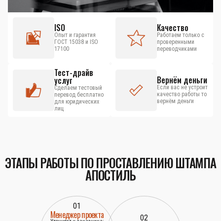
ISO
Качество
Опыт и гарантия
Работаем только с
ГОСТ 15038 и ISO
проверенными
17100
переводчиками
Тест-драйв
Вернём деньги
услуг
Если вас не устроит
Сделаем тестовый
качество работы то
перевод бесплатно
вернём деньги
для юридических
лиц
ЭТАПЫ РАБОТЫ ПО ПРОСТАВЛЕНИЮ ШТАМПА
АПОСТИЛЬ
01
Менеджер проекта
02