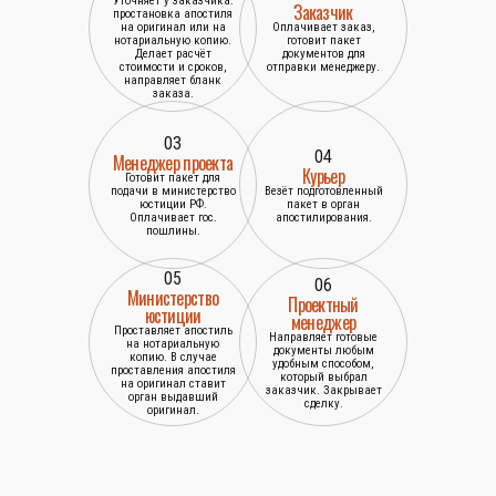
Уточняет у заказчика:
Заказчик
простановка апостиля
на оригинал или на
Оплачивает заказ,
нотариальную копию.
готовит пакет
Делает расчёт
документов для
стоимости и сроков,
отправки менеджеру.
направляет бланк
заказа.
03
04
Менеджер проекта
Курьер
Готовит пакет для
подачи в министерство
Везёт подготовленный
юстиции РФ.
пакет в орган
Оплачивает гос.
апостилирования.
пошлины.
05
06
Министерство
Проектный
юстиции
менеджер
Проставляет апостиль
Направляет готовые
на нотариальную
документы любым
копию. В случае
удобным способом,
проставления апостиля
который выбрал
на оригинал ставит
заказчик. Закрывает
орган выдавший
сделку.
оригинал.