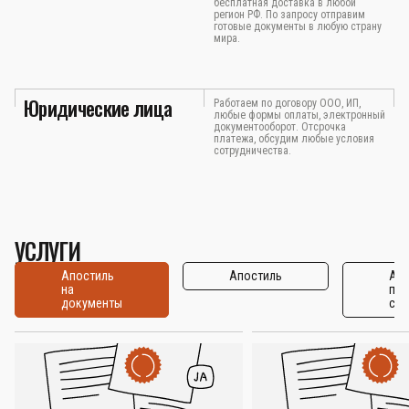
бесплатная доставка в любой
регион РФ. По запросу отправим
готовые документы в любую страну
мира.
Юридические лица
Работаем по договору ООО, ИП,
любые формы оплаты, электронный
документооборот. Отсрочка
платежа, обсудим любые условия
сотрудничества.
УСЛУГИ
Апостиль
Апостиль
Апо
на
по
документы
стр