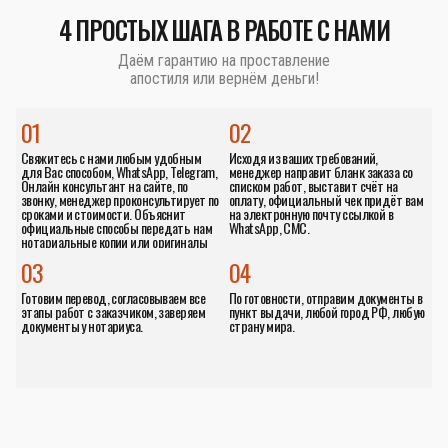
4 ПРОСТЫХ ШАГА В РАБОТЕ С НАМИ
Даём гарантию на проставление
апостиля или вернём деньги!
01
02
Свяжитесь с нами любым удобным
Исходя из ваших требований,
для Вас способом, WhatsApp, Telegram,
менеджер направит бланк заказа со
Онлайн консультант на сайте, по
списком работ, выставит счёт на
звонку, менеджер проконсультирует по
оплату, официальный чек придёт вам
сроками и стоимости. Объяснит
на электронную почту ссылкой в
официальные способы передать нам
WhatsApp, СМС.
нотариальные копии или оригиналы
документов.
03
04
Готовим перевод, согласовываем все
По готовности, отправим документы в
этапы работ с заказчиком, заверяем
пункт выдачи, любой город РФ, любую
документы у нотариуса.
страну мира.