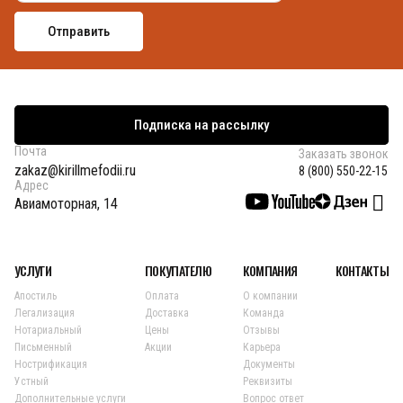
Подписка на рассылку
Почта
Заказать звонок
zakaz@kirillmefodii.ru
8 (800) 550-22-15
Адрес
Авиамоторная, 14
УСЛУГИ
ПОКУПАТЕЛЮ
КОМПАНИЯ
КОНТАКТЫ
Апостиль
Оплата
О компании
Легализация
Доставка
Команда
Нотариальный
Цены
Отзывы
Письменный
Акции
Карьера
Нострификация
Документы
Устный
Реквизиты
Дополнительные услуги
Вопрос ответ