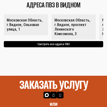
АДРЕСА ПВЗ В ВИДНОМ
Московская Область,
Московская Область,
Мо
г.Видное, Ольховая
г.Видное, проспект
г.
улица, 1
Ленинского
Ле
Комсомола, 3
Ко
Смотреть все адреса ПВЗ
ЗАКАЗАТЬ УСЛУГУ
или