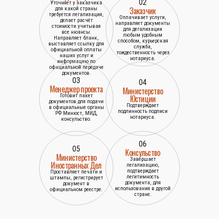
02
Уточняет у заказчика
Заказчик
для какой страны
требуется легализация,
Оплачивает услуги,
делает расчёт
направляет документы
стоимости учитывая
для дегализации
все нюансы.
любым удобным
Направляет бланк,
способом, курьерская
выставляет ссылку для
служба,
официальной оплаты
тождественность через
наших услуг и
нотариуса.
информацию по
официальной передаче
документов.
03
04
Менеджер проекта
Министерство
Готовит пакет
Юстиции
документов для подачи
Подтверждает
в официальные органы
подлинность подписи
РФ Минюст, МИД,
нотариуса.
консульство.
06
05
Консульство
Министерство
Завершает
Иностранных Дел
легализацию,
подтверждает
Проставляет печати и
легитимность
штампы, регистрирует
документа, для
документ в
использования в другой
официальном реестре.
стране.