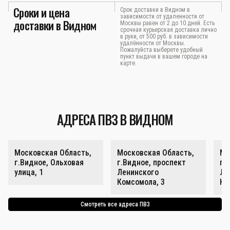
Сроки и цена
Срок доставки в Видном в
зависимости от удаленности от
доставки в Видном
Москвы равен от 2 до 10 дней. Есть
срочная курьерская доставка лично
в руки, от 500 руб. в зависимости
удалённости от Москвы.
Пожалуйста выберете удобный
пункт выдачи в вашем городе на
карте.
АДРЕСА ПВЗ В ВИДНОМ
Московская Область,
Московская Область,
Мо
г.Видное, Ольховая
г.Видное, проспект
г.
улица, 1
Ленинского
Ле
Комсомола, 3
Ко
Смотреть все адреса ПВЗ