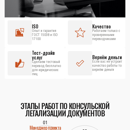
ISO
Качество
Опыт и гарантия
Работаем только с
ГОСТ 15038 и ISO
проверенными
17100
переводчиками
Тест-драйв
Вернём деньги
услуг
Если вас не устроит
Сделаем тестовый
качество работы то
перевод бесплатно
вернём деньги
для юридических
лиц
ЭТАПЫ РАБОТ ПО КОНСУЛЬСКОЙ
ЛЕГАЛИЗАЦИИ ДОКУМЕНТОВ
01
Менеджер проекта