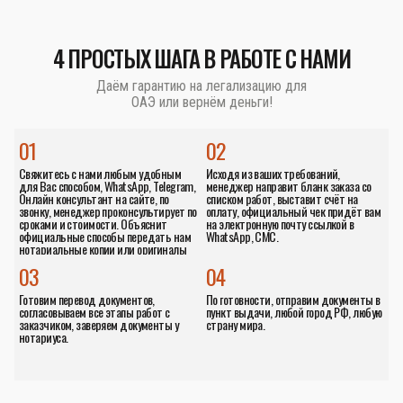
4 ПРОСТЫХ ШАГА В РАБОТЕ С НАМИ
Даём гарантию на легализацию для
ОАЭ или вернём деньги!
01
02
Свяжитесь с нами любым удобным
Исходя из ваших требований,
для Вас способом, WhatsApp, Telegram,
менеджер направит бланк заказа со
Онлайн консультант на сайте, по
списком работ, выставит счёт на
звонку, менеджер проконсультирует по
оплату, официальный чек придёт вам
сроками и стоимости. Объяснит
на электронную почту ссылкой в
официальные способы передать нам
WhatsApp, СМС.
нотариальные копии или оригиналы
документов.
03
04
Готовим перевод документов,
По готовности, отправим документы в
согласовываем все этапы работ с
пункт выдачи, любой город РФ, любую
заказчиком, заверяем документы у
страну мира.
нотариуса.