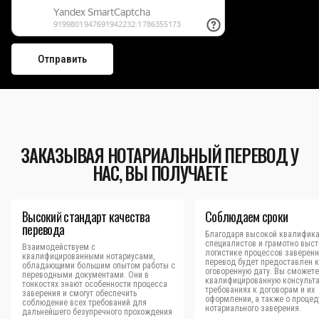
ЗАКАЗЫВАЯ НОТАРИАЛЬНЫЙ ПЕРЕВОД У
НАС, ВЫ ПОЛУЧАЕТЕ
Высокий стандарт качества
Соблюдаем сроки
перевода
Благодаря высокой квалифик
специалистов и грамотно выс
Взаимодействуем с
логистике процессов заверен
квалифицированными нотариусами,
перевод будет предоставлен к
обладающими большим опытом работы с
оговоренную дату. Вы сможете
переводными документами. Они в
квалифицированную консульт
тонкостях знают особенности процесса
требованиях к договорам и их
заверения и смогут обеспечить
оформлении, а также о процед
соблюдение всех требований для
нотариального заверения.
дальнейшего безупречного прохождения