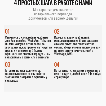
4 ПРОСТЫХ ШАГА В РАБОТЕ С НАМИ
Мы гарантируем качество
нотариального перевода
документов или вернём деньги!
01
02
Свяжитесь с нами любым удобным
Исходя из ваших требований,
для Вас способом, WhatsApp, Telegram,
менеджер направит бланк заказа со
Онлайн консультант на сайте, по
списком работ, выставит счёт на
звонку, менеджер проконсультирует по
оплату, официальный чек придёт вам
сроками и стоимости. Объяснит
на электронную почту ссылкой в
официальные способы передать нам
WhatsApp, СМС.
нотариальные копии или оригиналы
документов.
03
04
Готовим перевод документов,
По готовности, отправим документы в
согласовываем все этапы работ с
пункт выдачи, любой город РФ, любую
заказчиком, заверяем документы у
страну мира.
нотариуса.