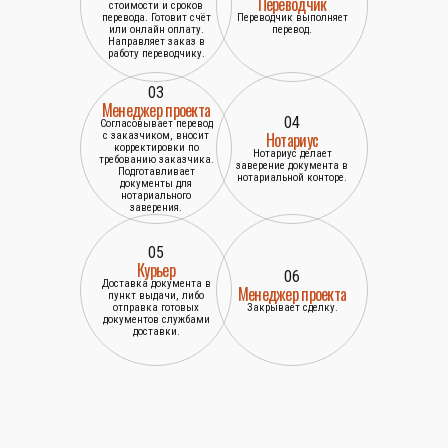
Переводчик
стоимости и сроков
перевода. Готовит счёт
Переводчик выполняет
или онлайн оплату.
перевод.
Направляет заказ в
работу переводчику.
03
Менеджер проекта
04
Согласовывает перевод
Нотариус
с заказчиком, вносит
корректировки по
Нотариус делает
требованию заказчика.
заверение документа в
Подготавливает
нотариальной конторе.
документы для
нотариального
заверения.
05
Курьер
06
Доставка документа в
Менеджер проекта
пункт выдачи, либо
отправка готовых
Закрывает сделку.
документов службами
доставки.