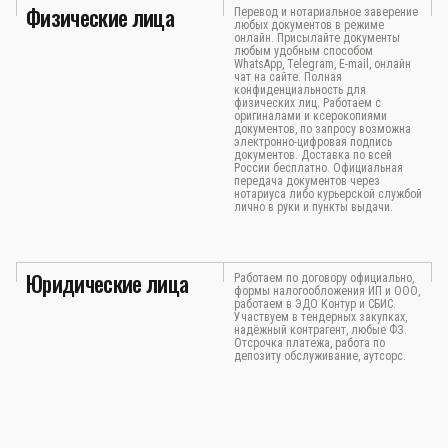
Физические лица
Перевод и нотариальное заверение
любых документов в режиме
онлайн. Присылайте документы
любым удобным способом
WhatsApp, Telegram, E-mail, онлайн
чат на сайте. Полная
конфиденциальность для
физических лиц. Работаем с
оригиналами и ксерокопиями
документов, по запросу возможна
электронно-цифровая подпись
документов. Доставка по всей
России бесплатно. Официальная
передача документов через
нотариуса либо курьерской службой
лично в руки и пункты выдачи.
Юридические лица
Работаем по договору официально,
формы налогообложения ИП и ООО,
работаем в ЭДО Контур и СБИС.
Участвуем в тендерных закупках,
надёжный контрагент, любые ФЗ.
Отсрочка платежа, работа по
депозиту обслуживание, аутсорс.