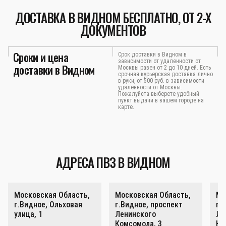
ДОСТАВКА В ВИДНОМ БЕСПЛАТНО, ОТ 2-Х
ДОКУМЕНТОВ
Сроки и цена
Срок доставки в Видном в
зависимости от удаленности от
доставки в Видном
Москвы равен от 2 до 10 дней. Есть
срочная курьерская доставка лично
в руки, от 500 руб. в зависимости
удалённости от Москвы.
Пожалуйста выберете удобный
пункт выдачи в вашем городе на
карте.
АДРЕСА ПВЗ В ВИДНОМ
Московская Область,
Московская Область,
Мо
г.Видное, Ольховая
г.Видное, проспект
г.
улица, 1
Ленинского
Ле
Комсомола, 3
Ко