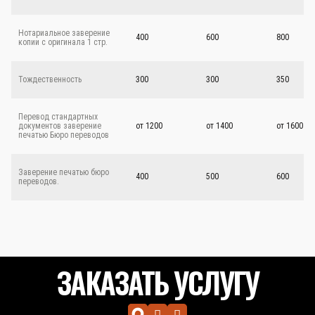
Нотариальное заверение
400
600
800
копии с оригинала 1 стр.
Тождественность
300
300
350
Перевод стандартных
документов заверение
от 1200
от 1400
от 1600
печатью Бюро переводов
Заверение печатью бюро
400
500
600
переводов.
ЗАКАЗАТЬ УСЛУГУ