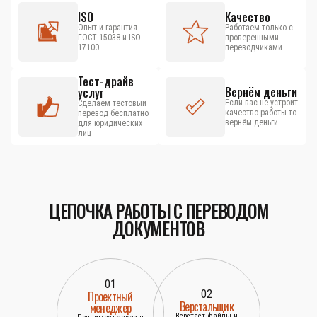
ISO
Качество
Опыт и гарантия
Работаем только с
ГОСТ 15038 и ISO
проверенными
17100
переводчиками
Тест-драйв
Вернём деньги
услуг
Если вас не устроит
Сделаем тестовый
качество работы то
перевод бесплатно
вернём деньги
для юридических
лиц
ЦЕПОЧКА РАБОТЫ С ПЕРЕВОДОМ
ДОКУМЕНТОВ
01
02
Проектный
Верстальщик
менеджер
Верстает файлы и