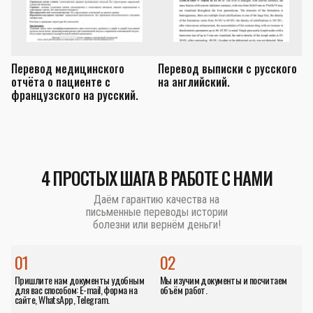
Перевод медицинского
Перевод выписки с русского
П
отчёта о пациенте с
на английский.
з
французского на русский.
а
4 ПРОСТЫХ ШАГА В РАБОТЕ С НАМИ
Даём гарантию качества на
письменные переводы истории
болезни или вернём деньги!
01
02
Пришлите нам документы удобным
Мы изучим документы и посчитаем
для вас способом: E-mail, форма на
объём работ.
сайте, WhatsApp, Telegram.