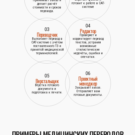
Принимает заказ и
готовит к работе в САТ-
делает расчёт
системе
стоимости и сроков
перевода.
04
03
Редактор
Переводчик
Проверяет и
Выполняет перевод в
корректирует перевод
САТ-системе с учётом
текстов, устраняя
поставленного ТЗ и
возможные
принятой медицинской
стилистические
терминологией.
недочёты, ошибки и
опечатки.
06
05
Проектный
Верстальщик
менеджер
Вёрстка готового
Закрывает заказ.
документа и
Отправляет вам
подготовка к печати.
готовые документы.
ПРИМЕРЫ МЕДИЦИНСКИХ ПЕРЕВОДОВ