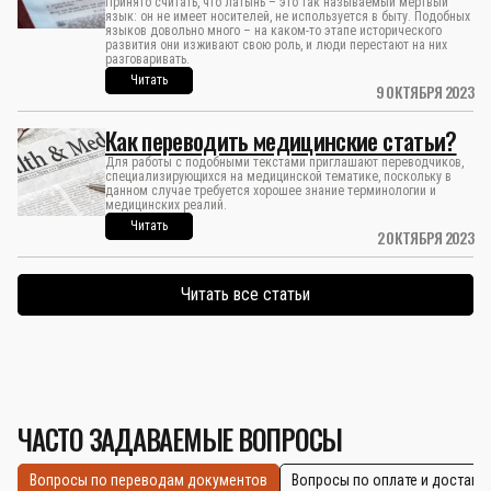
Принято считать, что латынь – это так называемый мертвый
язык: он не имеет носителей, не используется в быту. Подобных
языков довольно много – на каком-то этапе исторического
развития они изживают свою роль, и люди перестают на них
разговаривать.
Читать
9 ОКТЯБРЯ 2023
Как переводить медицинские статьи?
Для работы с подобными текстами приглашают переводчиков,
специализирующихся на медицинской тематике, поскольку в
данном случае требуется хорошее знание терминологии и
медицинских реалий.
Читать
2 ОКТЯБРЯ 2023
Читать все статьи
ЧАСТО ЗАДАВАЕМЫЕ ВОПРОСЫ
Вопросы по переводам документов
Вопросы по оплате и доставк