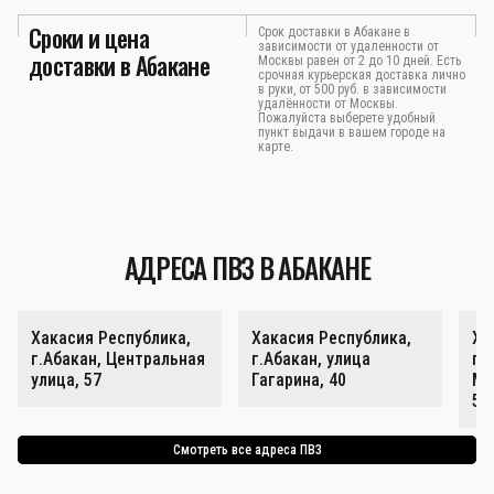
Сроки и цена
Срок доставки в Абакане в
зависимости от удаленности от
доставки в Абакане
Москвы равен от 2 до 10 дней. Есть
срочная курьерская доставка лично
в руки, от 500 руб. в зависимости
удалённости от Москвы.
Пожалуйста выберете удобный
пункт выдачи в вашем городе на
карте.
АДРЕСА ПВЗ В АБАКАНЕ
Хакасия Республика,
Хакасия Республика,
Ха
г.Абакан, Центральная
г.Абакан, улица
г.
улица, 57
Гагарина, 40
Ми
59
Смотреть все адреса ПВЗ