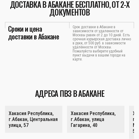
ДОСТАВКА В АБАКАНЕ БЕСПЛАТНО, ОТ 2-Х
ДОКУМЕНТОВ
Сроки и цена
Срок доставки в Абакане в
зависимости от удаленности от
доставки в Абакане
Москвы равен от 2 до 10 дней. Есть
срочная курьерская доставка лично
в руки, от 500 руб. в зависимости
удалённости от Москвы.
Пожалуйста выберете удобный
пункт выдачи в вашем городе на
карте.
АДРЕСА ПВЗ В АБАКАНЕ
Хакасия Республика,
Хакасия Республика,
Ха
г.Абакан, Центральная
г.Абакан, улица
г.
улица, 57
Гагарина, 40
Ми
59