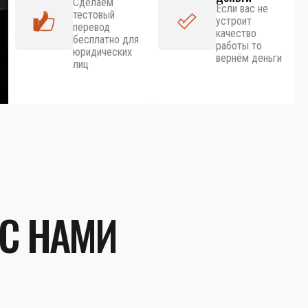
Сделаем
Если вас не
тестовый
устроит
перевод
качество
бесплатно для
работы то
юридических
вернём деньги
лиц
 С НАМИ