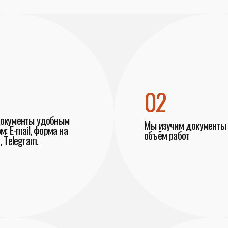
02
документы удобным
Мы изучим документы 
м: E-mail, форма на
объём работ
, Telegram.