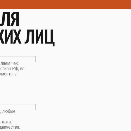
ДЛЯ
КИХ ЛИЦ
вляем чек,
егион РФ, по
ументы в
П, любые
атежа,
дничества.