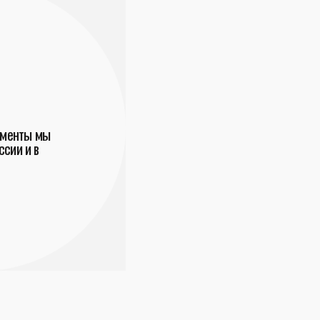
ументы мы
сии и в