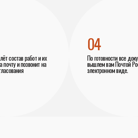
04
ёт состав работ и их
По готовности все док
а почту и позвонит на
вышлем вам Почтой Рос
гласования
электронном виде.