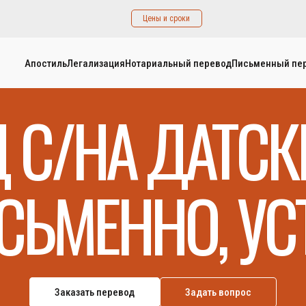
Цены и сроки
Апостиль
Легализация
Нотариальный перевод
Письменный пе
 С/НА ДАТС
СЬМЕННО, УС
Заказать перевод
Задать вопрос