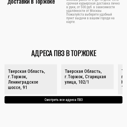
доставки в Торжоке
срочная курьерская доставка лично
в руки, от 500 руб. в зависимости
удалённости от Москвы.
Пожалуйста выберете удобный
пункт выдачи в вашем городе на
карте.
АДРЕСА ПВЗ В ТОРЖОКЕ
Тверская Область,
Тверская Область,
Тв
г.Торжок,
г.Торжок, Старицкая
г.
Ленинградское
улица, 102/1
Ка
шоссе, 91
14
Смотреть все адреса ПВЗ