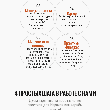
03
04
Менеджер проекта
Курьер
Готовит пакет
документов для подачи
Везёт подготовленный
в министерство
пакет документов в
юстиции РФ.
орган
Оплачивает гос.
апостилирования.
пошлины.
05
06
Министерство
Проектный
юстиции
менеджер
Проставляет апостиль
Направляет готовые
на нотариальную
документы любым
копию. В случае
удобным способом,
проставления апостиля
который выбрал
на оригинал ставит
заказчик. Закрывает
орган выдавший
сделку.
оригинал документа.
4 ПРОСТЫХ ШАГА В РАБОТЕ С НАМИ
Даём гарантию на проставление
апостиля для Израиля или вернём
деньги!