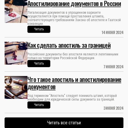
Апостилирование документов в России
Легализация документов в упрощенном варианте
осуществляется при помощи проставления штампа,
соответствующего требованиям Закона об апостиле и Гаагской
конвенции.
Читать
14 ИЮНЯ 2024
Как сделать апостиль за границей
Российские документы без апостиля являются легитимными
только на территории Российской Федерации.
Читать
7 ИЮНЯ 2024
Что такое апостиль и апостилирование
документов
Под термином "Апостиль" следует понимать штамп, который
необходим для юридической силы документа за границей.
Читать
3 ИЮНЯ 2024
Читать все статьи