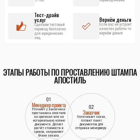
17100
переводчиками
Тест-драйв
Вернём деньги
услуг
Если вас не устроит
Сделаем тестовый
качество работы то
перевод бесплатно
вернём деньги
для юридических
лиц
ЭТАПЫ РАБОТЫ ПО ПРОСТАВЛЕНИЮ ШТАМПА
АПОСТИЛЬ
01
Менеджер проекта
02
Уточняет у заказчика:
Заказчик
простановка апостиля
на оригинал или на
Оплачивает заказ,
нотариальную копию
готовит пакет
документа. Делает
документов для
расчёт стоимости и
отправки менеджеру.
сроков, направляет
бланк заказа.