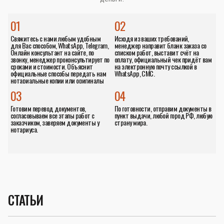
01
02
Свяжитесь с нами любым удобным
Исходя из ваших требований,
для Вас способом, WhatsApp, Telegram,
менеджер направит бланк заказа со
Онлайн консультант на сайте, по
списком работ, выставит счёт на
звонку, менеджер проконсультирует по
оплату, официальный чек придёт вам
сроками и стоимости. Объяснит
на электронную почту ссылкой в
официальные способы передать нам
WhatsApp, СМС.
нотариальные копии или оригиналы
документов.
03
04
Готовим перевод документов,
По готовности, отправим документы в
согласовываем все этапы работ с
пункт выдачи, любой город РФ, любую
заказчиком, заверяем документы у
страну мира.
нотариуса.
СТАТЬИ