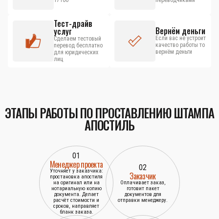
17100
переводчиками
Тест-драйв
Вернём деньги
услуг
Если вас не устроит
Сделаем тестовый
качество работы то
перевод бесплатно
вернём деньги
для юридических
лиц
ЭТАПЫ РАБОТЫ ПО ПРОСТАВЛЕНИЮ ШТАМПА
АПОСТИЛЬ
01
Менеджер проекта
02
Уточняет у заказчика:
Заказчик
простановка апостиля
на оригинал или на
Оплачивает заказ,
нотариальную копию
готовит пакет
документа. Делает
документов для
расчёт стоимости и
отправки менеджеру.
сроков, направляет
бланк заказа.