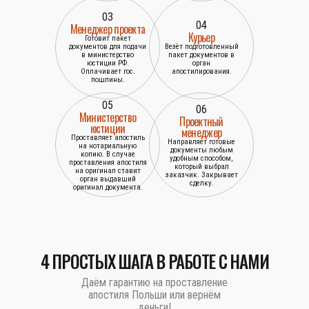
03
04
Менеджер проекта
Курьер
Готовит пакет
документов для подачи
Везёт подготовленный
в министерство
пакет документов в
юстиции РФ.
орган
Оплачивает гос.
апостилирования.
пошлины.
05
06
Министерство
Проектный
юстиции
менеджер
Проставляет апостиль
Направляет готовые
на нотариальную
документы любым
копию. В случае
удобным способом,
проставления апостиля
который выбрал
на оригинал ставит
заказчик. Закрывает
орган выдавший
сделку.
оригинал документа.
4 ПРОСТЫХ ШАГА В РАБОТЕ С НАМИ
Даём гарантию на проставление
апостиля Польши или вернём
деньги!