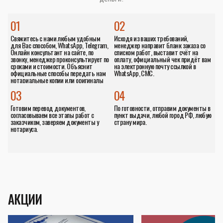
01
02
Свяжитесь с нами любым удобным
Исходя из ваших требований,
для Вас способом, WhatsApp, Telegram,
менеджер направит бланк заказа со
Онлайн консультант на сайте, по
списком работ, выставит счёт на
звонку, менеджер проконсультирует по
оплату, официальный чек придёт вам
сроками и стоимости. Объяснит
на электронную почту ссылкой в
официальные способы передать нам
WhatsApp, СМС.
нотариальные копии или оригиналы
документов.
03
04
Готовим перевод документов,
По готовности, отправим документы в
согласовываем все этапы работ с
пункт выдачи, любой город РФ, любую
заказчиком, заверяем документы у
страну мира.
нотариуса.
АКЦИИ