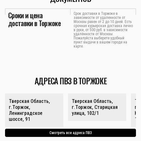
Сроки и цена
Срок доставки в Торжоке в
зависимости от удаленности от
доставки в Торжоке
Москвы равен от 2 до 10 дней. Есть
срочная курьерская доставка лично
в руки, от 500 руб. в зависимости
удалённости от Москвы.
Пожалуйста выберете удобный
пункт выдачи в вашем городе на
карте.
АДРЕСА ПВЗ В ТОРЖОКЕ
Тверская Область,
Тверская Область,
Тв
г.Торжок,
г.Торжок, Старицкая
г.
Ленинградское
улица, 102/1
Ка
шоссе, 91
14
Смотреть все адреса ПВЗ