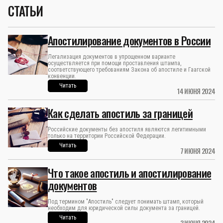
СТАТЬИ
Апостилирование документов в России
Легализация документов в упрощенном варианте
осуществляется при помощи проставления штампа,
соответствующего требованиям Закона об апостиле и Гаагской
конвенции.
Читать
14 ИЮНЯ 2024
Как сделать апостиль за границей
Российские документы без апостиля являются легитимными
только на территории Российской Федерации.
Читать
7 ИЮНЯ 2024
Что такое апостиль и апостилирование
документов
Под термином "Апостиль" следует понимать штамп, который
необходим для юридической силы документа за границей.
Читать
3 ИЮНЯ 2024