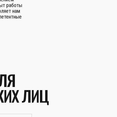
пыт работы
оляет нам
петентные
ЛЯ
КИХ ЛИЦ