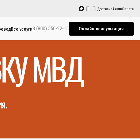
Доставка
Акции
Оплата
8 (800) 550-22-15
Онлайн-консультация
ревод
Все услуги
ВКУ МВД
и
я.