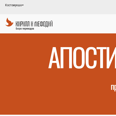
Костомукша
АПОСТИ
п