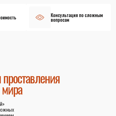
Консультация по сложным
тоимость
вопросам
и проставления
 мира
й»
ложных
лением