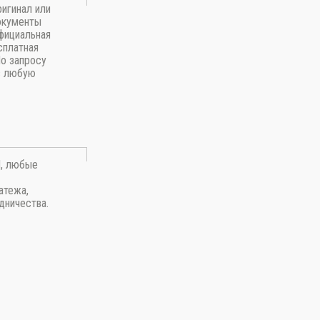
игинал или
окументы
фициальная
сплатная
По запросу
в любую
П, любые
атежа,
дничества.