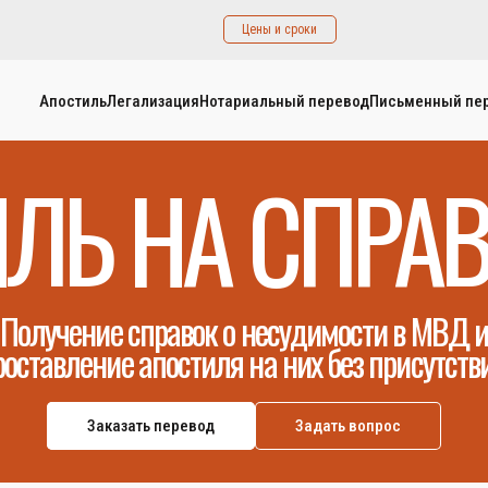
Цены и сроки
Апостиль
Легализация
Нотариальный перевод
Письменный пе
ЛЬ НА СПРА
Получение справок о несудимости в МВД 
роставление апостиля на них без присутстви
Заказать перевод
Задать вопрос