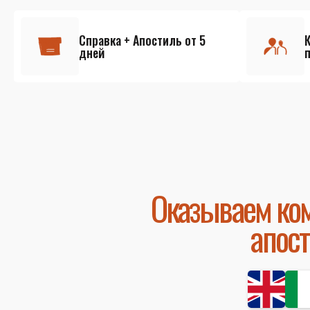
Справка + Апостиль от 5
дней
Оказываем ком
апос