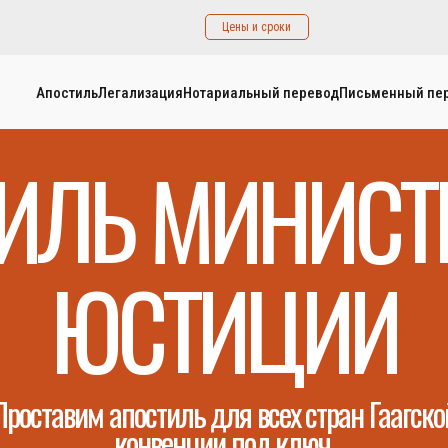
Цены и сроки
Апостиль
Легализация
Нотариальный перевод
Письменный пе
ИЛЬ МИНИСТ
ЮСТИЦИИ
Проставим апостиль для всех стран Гаагско
конвенции под ключ.