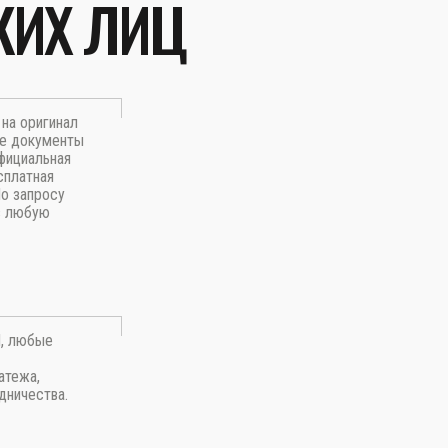
КИХ ЛИЦ
на оригинал
ые документы
фициальная
сплатная
По запросу
в любую
П, любые
атежа,
дничества.