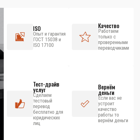
Качество
ISO
Работаем
Опыт и гарантия
только с
ГОСТ 15038 и
проверенными
ISO 17100
переводчиками
Тест-драйв
Вернём
услуг
деньги
Сделаем
Если вас не
тестовый
устроит
перевод
качество
бесплатно для
работы то
юридических
вернём деньги
лиц