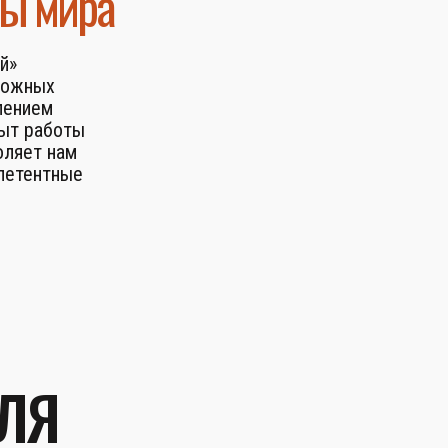
ны мира
й»
ложных
лением
пыт работы
оляет нам
петентные
ЛЯ