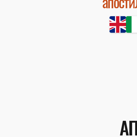
апости
А