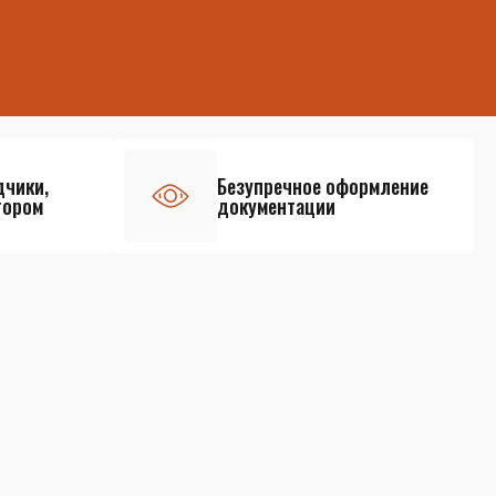
дчики,
Безупречное оформление
тором
документации