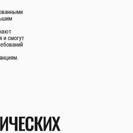
рованными
льшим
знают
я и смогут
ребований
анциям.
ЗИЧЕСКИХ