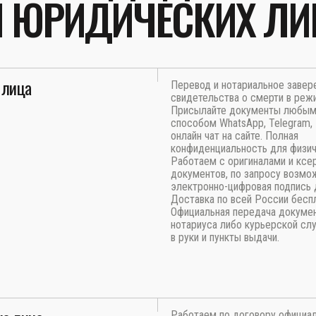
И ЮРИДИЧЕСКИХ ЛИ
 лица
Перевод и нотариальное завер
свидетельства о смерти в реж
Присылайте документы любы
способом WhatsApp, Telegram, E
онлайн чат на сайте. Полная
конфиденциальность для физич
Работаем с оригиналами и ксе
документов, по запросу возмо
электронно-цифровая подпись 
Доставка по всей России бесп
Официальная передача докуме
нотариуса либо курьерской сл
в руки и пункты выдачи.
Работаем по договору официа