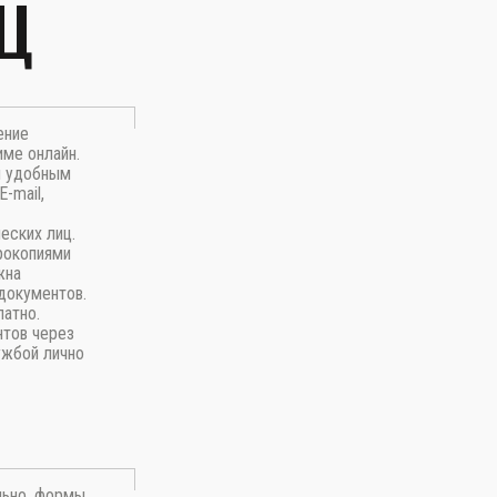
Ц
ение
име онлайн.
м удобным
-mail,
еских лиц.
рокопиями
жна
документов.
латно.
нтов через
ужбой лично
льно, формы