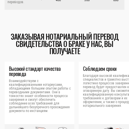
400
500
600
переводов.
ЗАКАЗЫВАЯ НОТАРИАЛЬНЫЙ ПЕРЕВОД
СВИДЕТЕЛЬСТВА О БРАКЕ У НАС, ВЫ
ПОЛУЧАЕТЕ
Высокий стандарт качества
Соблюдаем сроки
перевода
Благодаря высокой квалифик
специалистов и грамотно выс
Взаимодействуем с
логистике процессов заверен
квалифицированными нотариусами,
перевод будет предоставлен к
обладающими большим опытом работы с
оговоренную дату. Вы сможете
переводными документами. Они в
квалифицированную консульт
тонкостях знают особенности процесса
требованиях к договорам и их
заверения и смогут обеспечить
оформлении, а также о процед
соблюдение всех требований для
нотариального заверения.
дальнейшего безупречного прохождения
документа по инстанциям.