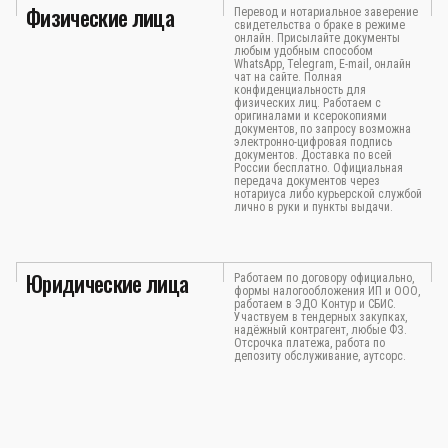
Физические лица
Перевод и нотариальное заверение
свидетельства о браке в режиме
онлайн. Присылайте документы
любым удобным способом
WhatsApp, Telegram, E-mail, онлайн
чат на сайте. Полная
конфиденциальность для
физических лиц. Работаем с
оригиналами и ксерокопиями
документов, по запросу возможна
электронно-цифровая подпись
документов. Доставка по всей
России бесплатно. Официальная
передача документов через
нотариуса либо курьерской службой
лично в руки и пункты выдачи.
Юридические лица
Работаем по договору официально,
формы налогообложения ИП и ООО,
работаем в ЭДО Контур и СБИС.
Участвуем в тендерных закупках,
надёжный контрагент, любые ФЗ.
Отсрочка платежа, работа по
депозиту обслуживание, аутсорс.