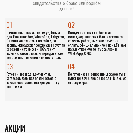
свидетельства о браке или вернём
деньги!
01
02
Свяжитесь с нами любым удобным
Исходя из ваших требований,
для Вас способом, WhatsApp, Telegram,
менеджер направит бланк заказа со
Онлайн консультант на сайте, по
списком работ, выставит счёт на
звонку, менеджер проконсультирует по
оплату, официальный чек придёт вам
сроками и стоимости. Объяснит
на электронную почту ссылкой в
официальные способы передать нам
WhatsApp, СМС.
нотариальные копии или оригиналы
документов.
03
04
Готовим перевод документов,
По готовности, отправим документы в
согласовываем все этапы работ с
пункт выдачи, любой город РФ, любую
заказчиком, заверяем документы у
страну мира.
нотариуса.
АКЦИИ