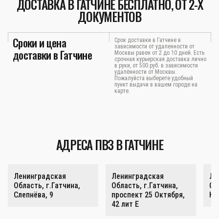
ДОСТАВКА В ГАТЧИНЕ БЕСПЛАТНО, ОТ 2-Х
ДОКУМЕНТОВ
Сроки и цена
Срок доставки в Гатчине в
зависимости от удаленности от
доставки в Гатчине
Москвы равен от 2 до 10 дней. Есть
срочная курьерская доставка лично
в руки, от 500 руб. в зависимости
удалённости от Москвы.
Пожалуйста выберете удобный
пункт выдачи в вашем городе на
карте.
АДРЕСА ПВЗ В ГАТЧИНЕ
Ленинградская
Ленинградская
Ле
Область, г.Гатчина,
Область, г.Гатчина,
Об
Слепнёва, 9
проспект 25 Октября,
Ка
42 лит Е