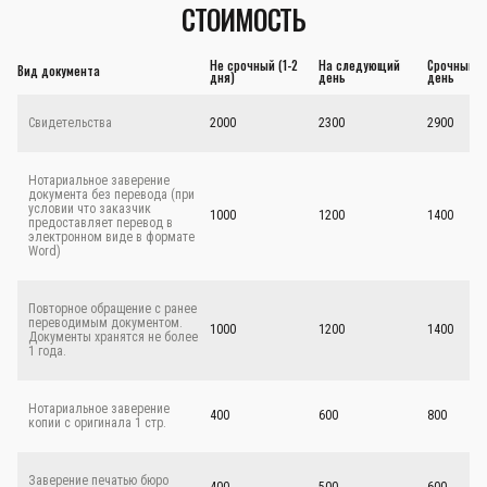
СТОИМОСТЬ
Не срочный (1-2
На следующий
Срочный - 
Вид документа
дня)
день
день
Свидетельства
2000
2300
2900
Нотариальное заверение
документа без перевода (при
условии что заказчик
1000
1200
1400
предоставляет перевод в
электронном виде в формате
Word)
Повторное обращение с ранее
переводимым документом.
1000
1200
1400
Документы хранятся не более
1 года.
Нотариальное заверение
400
600
800
копии с оригинала 1 стр.
Заверение печатью бюро