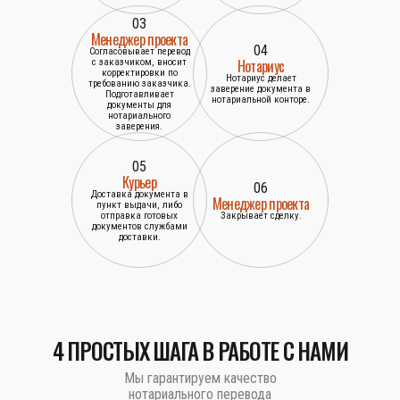
03
Менеджер проекта
04
Согласовывает перевод
Нотариус
с заказчиком, вносит
корректировки по
Нотариус делает
требованию заказчика.
заверение документа в
Подготавливает
нотариальной конторе.
документы для
нотариального
заверения.
05
Курьер
06
Доставка документа в
Менеджер проекта
пункт выдачи, либо
отправка готовых
Закрывает сделку.
документов службами
доставки.
4 ПРОСТЫХ ШАГА В РАБОТЕ С НАМИ
Мы гарантируем качество
нотариального перевода