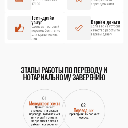
ГОСТ 15038 и ISO
проверенными
17100
переводчиками
Тест-драйв
Вернём деньги
услуг
Если вас не устроит
Сделаем тестовый
качество работы то
перевод бесплатно
вернём деньги
для юридических
лиц
ЭТАПЫ РАБОТЫ ПО ПЕРЕВОДУ И
НОТАРИАЛЬНОМУ ЗАВЕРЕНИЮ
01
Менеджер проекта
02
Делает расчёт
Переводчик
стоимости и сроков
перевода. Готовит счёт
Переводчик выполняет
или онлайн оплату.
перевод.
Направляет заказ в
работу переводчику.