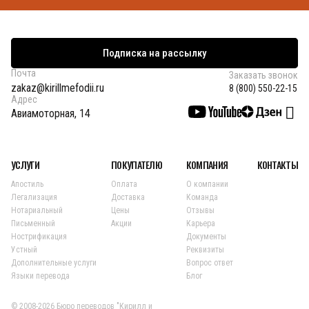
Подписка на рассылку
Почта
Заказать звонок
zakaz@kirillmefodii.ru
8 (800) 550-22-15
Адрес
Авиамоторная, 14
УСЛУГИ
ПОКУПАТЕЛЮ
КОМПАНИЯ
КОНТАКТЫ
Апостиль
Оплата
О компании
Легализация
Доставка
Команда
Нотариальный
Цены
Отзывы
Письменный
Акции
Карьера
Нострификация
Документы
Устный
Реквизиты
Дополнительные услуги
Вопрос ответ
Языки перевода
Блог
© 2008-2026 Бюро переводов "Кирилл и