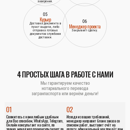
корректировки по
Нотариус делает
требованию заказчика.
заверение документа в
Подготавливает
нотариальной конторе.
документы для
нотариального
заверения.
05
Курьер
06
Доставка документа в
Менеджер проекта
пункт выдачи, либо
отправка готовых
Закрывает сделку.
документов службами
доставки.
4 ПРОСТЫХ ШАГА В РАБОТЕ С НАМИ
Мы гарантируем качество
нотариального перевода
загранпаспорта или вернём деньги!
01
02