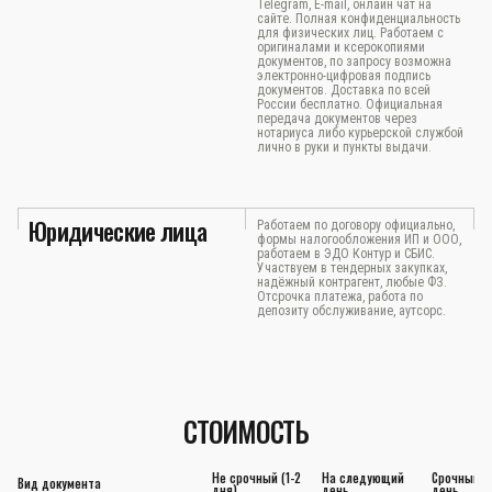
Физические лица
Перевод и нотариальное заверение
загранпаспорта в режиме онлайн.
Присылайте документы любым
удобным способом WhatsApp,
Telegram, E-mail, онлайн чат на
сайте. Полная конфиденциальность
для физических лиц. Работаем с
оригиналами и ксерокопиями
документов, по запросу возможна
электронно-цифровая подпись
документов. Доставка по всей
России бесплатно. Официальная
передача документов через
нотариуса либо курьерской службой
лично в руки и пункты выдачи.
Юридические лица
Работаем по договору официально,
формы налогообложения ИП и ООО,
работаем в ЭДО Контур и СБИС.
Участвуем в тендерных закупках,
надёжный контрагент, любые ФЗ.
Отсрочка платежа, работа по
депозиту обслуживание, аутсорс.