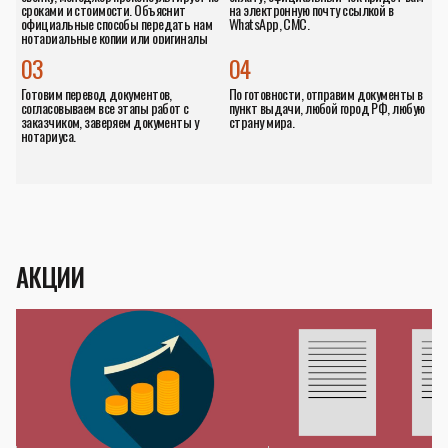
Свяжитесь с нами любым удобным
Исходя из ваших требований,
для Вас способом, WhatsApp, Telegram,
менеджер направит бланк заказа со
Онлайн консультант на сайте, по
списком работ, выставит счёт на
звонку, менеджер проконсультирует по
оплату, официальный чек придёт вам
сроками и стоимости. Объяснит
на электронную почту ссылкой в
официальные способы передать нам
WhatsApp, СМС.
нотариальные копии или оригиналы
документов.
03
04
Готовим перевод документов,
По готовности, отправим документы в
согласовываем все этапы работ с
пункт выдачи, любой город РФ, любую
заказчиком, заверяем документы у
страну мира.
нотариуса.
АКЦИИ