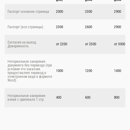
СТОИМОСТЬ
Не срочный (1-2
На следующий
Срочный - 
Вид документа
дня)
день
день
Паспорт основная страница
2000
2300
2900
Паспорт (все страницы)
2300
2600
2900
Согласие на выезд.
от 2200
от 2500
от 3000
Доверенность.
Нотариальное заверение
документа без перевода (при
условии что заказчик
1000
1200
1400
предоставляет перевод в
электронном виде в формате
Word)
Нотариальное заверение
400
600
800
копии с оригинала 1 стр.