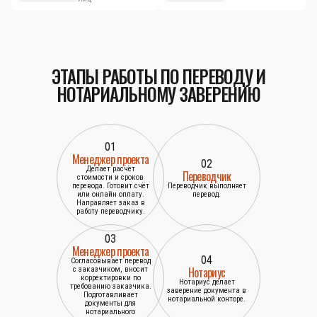
Вернём деньги
услуг
Если вас не устроит
Сделаем тестовый
качество работы то
перевод бесплатно
вернём деньги
для юридических
лиц
ЭТАПЫ РАБОТЫ ПО ПЕРЕВОДУ И
НОТАРИАЛЬНОМУ ЗАВЕРЕНИЮ
01
Менеджер проекта
02
Делает расчёт
Переводчик
стоимости и сроков
перевода. Готовит счёт
Переводчик выполняет
или онлайн оплату.
перевод.
Направляет заказ в
работу переводчику.
03
Менеджер проекта
04
Согласовывает перевод
Нотариус
с заказчиком, вносит